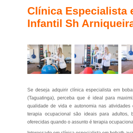
Terapia
ocupaciona
Clínica Especialist
conceito
bobath
Infantil Sh Arniqueir
Se deseja adquirir clínica especialista em bob
(Taguatinga), perceba que é ideal para maximi
qualidade de vida e autonomia nas atividades 
terapia ocupacional são ideais para adultos, 
oferecidas quando o assunto é terapia ocupaciona
Interessado em clínica especialista em bobath av