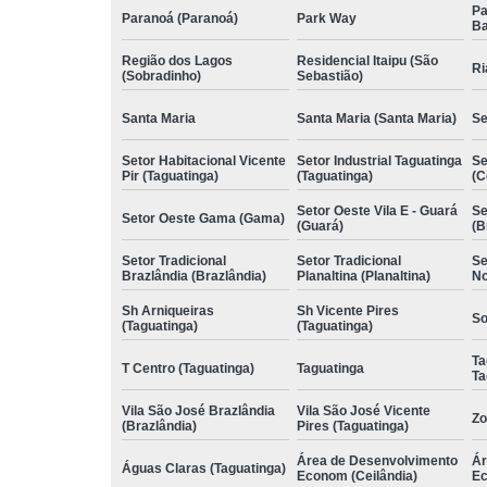
Pa
Paranoá (Paranoá)
Park Way
Ba
Região dos Lagos
Residencial Itaipu (São
Ri
(Sobradinho)
Sebastião)
Santa Maria
Santa Maria (Santa Maria)
Se
Setor Habitacional Vicente
Setor Industrial Taguatinga
Se
Pir (Taguatinga)
(Taguatinga)
(C
Setor Oeste Vila E - Guará
Se
Setor Oeste Gama (Gama)
(Guará)
(B
Setor Tradicional
Setor Tradicional
Se
Brazlândia (Brazlândia)
Planaltina (Planaltina)
No
Sh Arniqueiras
Sh Vicente Pires
So
(Taguatinga)
(Taguatinga)
Ta
T Centro (Taguatinga)
Taguatinga
Ta
Vila São José Brazlândia
Vila São José Vicente
Zo
(Brazlândia)
Pires (Taguatinga)
Área de Desenvolvimento
Ár
Águas Claras (Taguatinga)
Econom (Ceilândia)
Ec