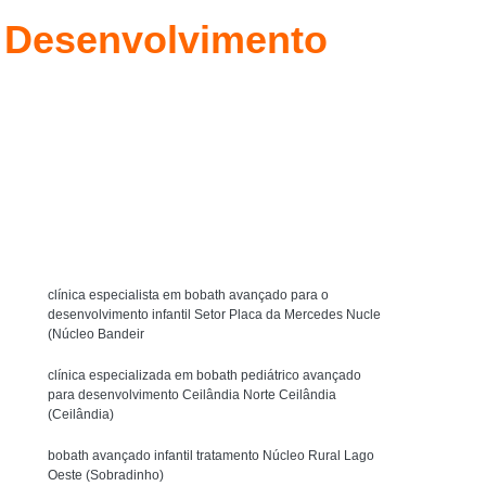
y Bobath
Técnica Método Bobath Baby
a Desenvolvimento
Fisioterapia Bobath Infantil para Autista
l Asa Sul
Fisioterapia Infantil com Bobath
uit
Fisioterapia Infantil com Pediasuit
Solicite um orçamento
Fisioterapia Infantil Método Bobath
ista
Fisioterapia Intensiva Pediasuit
MENU
terapia Cognitivo Comportamental Infantil
icoterapia Comportamental Infantil
clínica especialista em bobath avançado para o
Crianças
Psicoterapia Infantil Comportamental
desenvolvimento infantil Setor Placa da Mercedes Nucle
(Núcleo Bandeir
Psicoterapia para Criança Autista
clínica especializada em bobath pediátrico avançado
tismo
Psicoterapia para Crianças
para desenvolvimento Ceilândia Norte Ceilândia
(Ceilândia)
Psicoterapia para Crianças Águas Claras
Terapia de Integração Ayres para Autista
bobath avançado infantil tratamento Núcleo Rural Lago
Oeste (Sobradinho)