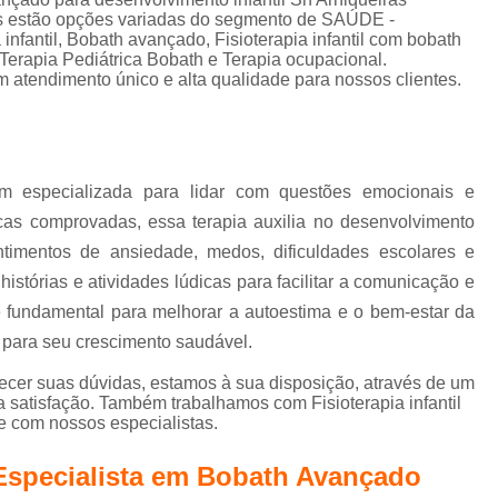
Terapia de Integração Se
es estão opções variadas do segmento de SAÚDE -
antil, Bobath avançado, Fisioterapia infantil com bobath
Terapia de Integração Sensorial de Ayres
T
 Terapia Pediátrica Bobath e Terapia ocupacional.
m atendimento único e alta qualidade para nossos clientes.
Terapia de Integração Sensorial de Ayre
Terapia Ocupacional com I
Terapia Ocupacional com Integ
m especializada para lidar com questões emocionais e
Terapia Ocupacional com Integraç
cas comprovadas, essa terapia auxilia no desenvolvimento
Terapia Sensorial de Ayres
Te
timentos de ansiedade, medos, dificuldades escolares e
Terapia Ocupacional Bobath
istórias e atividades lúdicas para facilitar a comunicação e
Terapia Ocupacional
 fundamental para melhorar a autoestima e o bem-estar da
 para seu crescimento saudável.
Terapia Ocupacional com Crianças Águas
ecer suas dúvidas, estamos à sua disposição, através de um
Terapia Ocupacional Infantil
Tera
satisfação. Também trabalhamos com Fisioterapia infantil
le com nossos especialistas.
Terapia Ocupacional no Método Boba
Terapia Ocupacional para Autista
 Especialista em Bobath Avançado