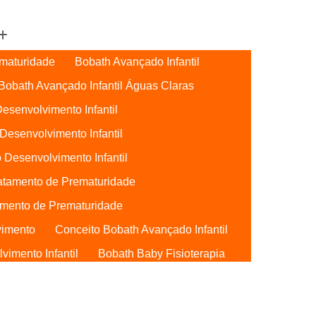
maturidade
Bobath Avançado Infantil
Bobath Avançado Infantil Águas Claras
esenvolvimento Infantil
Desenvolvimento Infantil
 Desenvolvimento Infantil
atamento de Prematuridade
mento de Prematuridade
vimento
Conceito Bobath Avançado Infantil
imento Infantil
Bobath Baby Fisioterapia
Bobath Baby Uti
Bobath para Bebês
Bebês Águas Claras
Conceito Bobath Baby