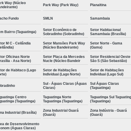
rk Way (Núcleo
Park Way (Park Way)
Planaltina
ndeirante)
acho Fundo
SMLN
Samambaia
Setor Econômico de
Setor Habitacional
m Bairro (Taguatinga)
Sobradinho (Sobradinho)
Samambaia (Brasília)
tor M C - Ceilândia
Setor Mansões Park Way
Setor Norte - Gama
eilândia)
(Núcleo Bandeirante)
(Gama)
tor Oficinas Norte
Setor Placa da Mercedes
Setor Residencial Oeste
rasília - Asa Norte)
Nucle (Núcleo Bandeir
São S (São Sebastião)
tor de Habitaco (Lago
Setor de Habitações
Setor de Habitações
rte)
Individuai (Lago Norte)
Individuai (Lago Sul)
Sul - Águas Claras (Águas
Sul Águas Claras
bradinho
Claras)
(Taguatinga)
guatinga Centro
Taguatinga Norte
Taguatinga Sul Taguatin
guatinga (Taguatinga)
Taguatinga (Taguatinga)
(Taguatinga)
Zona Industrial Guará
Zona Indústria - Guará
na Industrial (Brasília)
(Guará)
(Guará)
ea de Desenvolvimento
onom (Águas Claras)