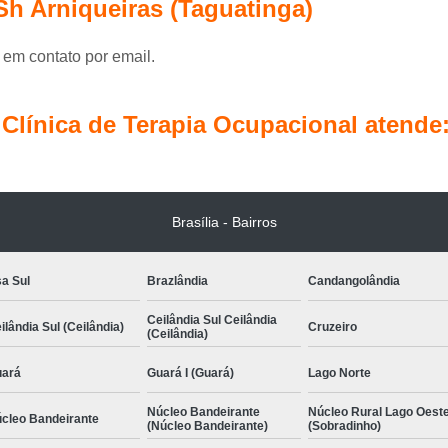
Terapia Ocupacional Pediátrica
Tera
Sh Arniqueiras (Taguatinga)
Terapia com Conceito Neuroevolutivo Bobath I
 em contato por email.
Terapia Ocupacional com
Terapia Ocupacional com Concei
línica de Terapia Ocupacional atende
Terapia Ocupacional Infantil com Conceito 
Terapia Ocupacional 
Terapia Ocupacional Método Bobath Ág
Brasília - Bairros
Terapia Pediátrica
Terapia Pediátrica com Co
a Sul
Brazlândia
Candangolândia
Ceilândia Sul Ceilândia
ilândia Sul (Ceilândia)
Cruzeiro
(Ceilândia)
ará
Guará I (Guará)
Lago Norte
Núcleo Bandeirante
Núcleo Rural Lago Oest
cleo Bandeirante
(Núcleo Bandeirante)
(Sobradinho)