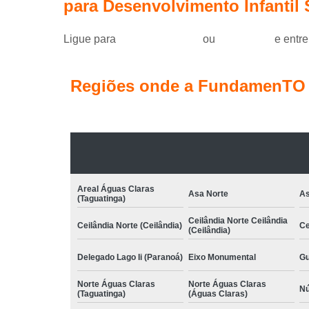
para Desenvolvimento Infantil 
Ligue para
(61) 99184-0455
ou
clique aqui
e entre
Regiões onde a FundamenTO C
Areal Águas Claras
Asa Norte
As
(Taguatinga)
Ceilândia Norte Ceilândia
Ceilândia Norte (Ceilândia)
Ce
(Ceilândia)
Delegado Lago Ii (Paranoá)
Eixo Monumental
Gu
Norte Águas Claras
Norte Águas Claras
Nú
(Taguatinga)
(Águas Claras)