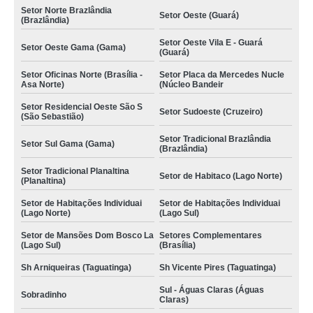
Setor Norte Brazlândia
Setor Oeste (Guará)
(Brazlândia)
Setor Oeste Vila E - Guará
Setor Oeste Gama (Gama)
(Guará)
Setor Oficinas Norte (Brasília -
Setor Placa da Mercedes Nucle
Asa Norte)
(Núcleo Bandeir
Setor Residencial Oeste São S
Setor Sudoeste (Cruzeiro)
(São Sebastião)
Setor Tradicional Brazlândia
Setor Sul Gama (Gama)
(Brazlândia)
Setor Tradicional Planaltina
Setor de Habitaco (Lago Norte)
(Planaltina)
Setor de Habitações Individuai
Setor de Habitações Individuai
(Lago Norte)
(Lago Sul)
Setor de Mansões Dom Bosco La
Setores Complementares
(Lago Sul)
(Brasília)
Sh Arniqueiras (Taguatinga)
Sh Vicente Pires (Taguatinga)
Sul - Águas Claras (Águas
Sobradinho
Claras)