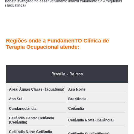
bobath avançado no desenvolvimento infantil tratamento Sh Arniqueiras
(Taguatinga)
bobath avançado infantil tratamento Núcleo Rural Lago Oeste (Sobradinho)
Entre em contato
Regiões onde a FundamenTO Clínica de
Terapia Ocupacional atende:
Brasília - Bairros
Areal Águas Claras (Taguatinga)
Asa Norte
Asa Sul
Brazlândia
Candangolândia
Ceilândia
Ceilândia Centro Ceilândia
Ceilândia Norte (Ceilândia)
(Ceilândia)
Ceilândia Norte Ceilândia