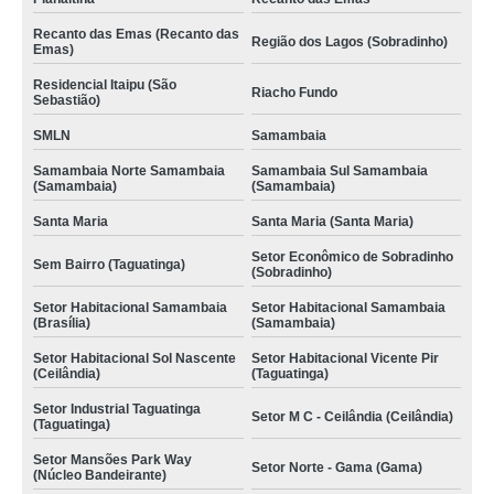
Recanto das Emas (Recanto das
Região dos Lagos (Sobradinho)
Emas)
Residencial Itaipu (São
Riacho Fundo
Sebastião)
SMLN
Samambaia
Samambaia Norte Samambaia
Samambaia Sul Samambaia
(Samambaia)
(Samambaia)
Santa Maria
Santa Maria (Santa Maria)
Setor Econômico de Sobradinho
Sem Bairro (Taguatinga)
(Sobradinho)
Setor Habitacional Samambaia
Setor Habitacional Samambaia
(Brasília)
(Samambaia)
Setor Habitacional Sol Nascente
Setor Habitacional Vicente Pir
(Ceilândia)
(Taguatinga)
Setor Industrial Taguatinga
Setor M C - Ceilândia (Ceilândia)
(Taguatinga)
Setor Mansões Park Way
Setor Norte - Gama (Gama)
(Núcleo Bandeirante)