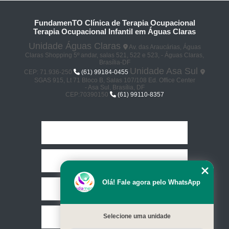
FundamenTO Clínica de Terapia Ocupacional
Terapia Ocupacional Infantil em Águas Claras
Unidade Águas Claras
Av. das Araucárias, Águas
Claras Shopping 5º andar, salas 521, 522 e 523, - Águas Claras,
Brasília-DF
Unidade Asa Sul
CEP: 71.936-250
(61) 99184-0455
SGAS 915, Lt 71 Bloco B, Salas 107/108 Ed. Office Center
- Asa Sul, Brasília, DF
CEP:70390150
(61) 99110-8357
Home
Empresa
Olá! Fale agora pelo WhatsApp
Missão
Selecione uma unidade
Serviços