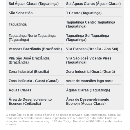
Sul Águas Claras (Taguatinga)
Sul Águas Claras (Águas Claras)
São Sebastião
T Centro (Taguatinga)
Taguatinga Centro Taguatinga
Taguatinga
(Taguatinga)
Taguatinga Norte Taguatinga
Taguatinga Sul Taguatinga
(Taguatinga)
(Taguatinga)
Veredas Brazlândia (Brazlândia)
Vila Planalto (Brasília - Asa Sul)
Vila São José Brazlândia
Vila São José Vicente Pires
(Brazlândia)
(Taguatinga)
Zona Industrial (Brasília)
Zona Industrial Guará (Guará)
Zona Indústria - Guará (Guará)
setor de mansões lago norte
Águas Claras
Águas Claras (Taguatinga)
Área de Desenvolvimento
Área de Desenvolvimento
Econom (Ceilândia)
Econom (Águas Claras)
O conteúdo do texto desta página é de direito reservado. Sua reprodução, parcial ou
total, mesmo citando nossos links, é proibida sem a autorização do autor. Crime de
violação de direito autoral – artigo 184 do Código Penal –
Lei 9610/98 - Lei de direitos
autorais
.