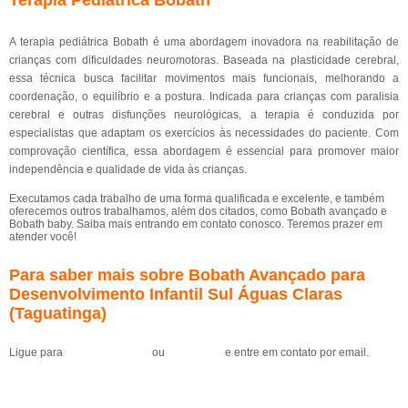
Terapia Pediátrica Bobath
A terapia pediátrica Bobath é uma abordagem inovadora na reabilitação de
crianças com dificuldades neuromotoras. Baseada na plasticidade cerebral,
essa técnica busca facilitar movimentos mais funcionais, melhorando a
coordenação, o equilíbrio e a postura. Indicada para crianças com paralisia
cerebral e outras disfunções neurológicas, a terapia é conduzida por
especialistas que adaptam os exercícios às necessidades do paciente. Com
comprovação científica, essa abordagem é essencial para promover maior
independência e qualidade de vida às crianças.
Executamos cada trabalho de uma forma qualificada e excelente, e também
oferecemos outros trabalhamos, além dos citados, como Bobath avançado e
Bobath baby. Saiba mais entrando em contato conosco. Teremos prazer em
atender você!
Para saber mais sobre Bobath Avançado para
Desenvolvimento Infantil Sul Águas Claras
(Taguatinga)
Ligue para
(61) 99184-0455
ou
clique aqui
e entre em contato por email.
Solicite um orçamento