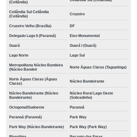
Ceilândia Sul (Ceilândia)
(Ceilândia)
Ceilândia Sul Ceilândia
Cruzeiro
(Ceilândia)
Cruzeiro Velho (Brasília)
DF
Delegado Lago Ii (Paranoá)
Eixo Monumental
Guará
Guará I (Guará)
Lago Norte
Lago Sul
Metropolitana Núcleo Bandeira
Norte Águas Claras (Taguatinga)
(Núcleo Bandeir
Norte Águas Claras (Águas
Núcleo Bandeirante
Claras)
Núcleo Bandeirante (Núcleo
Núcleo Rural Lago Oeste
Bandeirante)
(Sobradinho)
Octogonal/Sudoeste
Paranoá
Paranoá (Paranoá)
Park Way
Park Way (Núcleo Bandeirante)
Park Way (Park Way)
Planaltina
Recanto das Emas