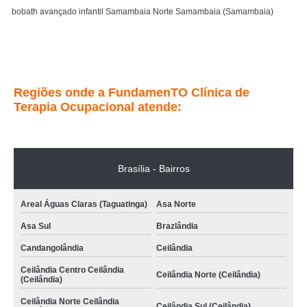
bobath avançado infantil Samambaia Norte Samambaia (Samambaia)
clínica especializada em bobath avançado infantil Zona Indústria - Guará
(Guará)
Entre em contato
Regiões onde a FundamenTO Clínica de
Terapia Ocupacional atende:
Brasília - Bairros
Areal Águas Claras (Taguatinga)
Asa Norte
Asa Sul
Brazlândia
Candangolândia
Ceilândia
Ceilândia Centro Ceilândia
Ceilândia Norte (Ceilândia)
(Ceilândia)
Ceilândia Norte Ceilândia
Ceilândia Sul (Ceilândia)