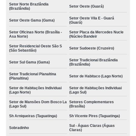
Setor Norte Brazlândia
Setor Oeste (Guará)
(Brazlândia)
Setor Oeste Vila E - Guará
Setor Oeste Gama (Gama)
(Guará)
Setor Oficinas Norte (Brasília -
Setor Placa da Mercedes Nucle
Asa Norte)
(Núcleo Bandeir
Setor Residencial Oeste São S
Setor Sudoeste (Cruzeiro)
(São Sebastião)
Setor Tradicional Brazlândia
Setor Sul Gama (Gama)
(Brazlândia)
Setor Tradicional Planaltina
Setor de Habitaco (Lago Norte)
(Planaltina)
Setor de Habitações Individuai
Setor de Habitações Individuai
(Lago Norte)
(Lago Sul)
Setor de Mansões Dom Bosco La
Setores Complementares
(Lago Sul)
(Brasília)
Sh Arniqueiras (Taguatinga)
Sh Vicente Pires (Taguatinga)
Sul - Águas Claras (Águas
Sobradinho
Claras)