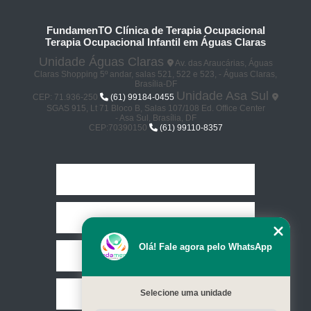
FundamenTO Clínica de Terapia Ocupacional
Terapia Ocupacional Infantil em Águas Claras
Unidade Águas Claras
Av. das Araucárias, Águas
Claras Shopping 5º andar, salas 521, 522 e 523, - Águas Claras,
Brasília-DF
Unidade Asa Sul
CEP: 71.936-250
(61) 99184-0455
SGAS 915, Lt 71 Bloco B, Salas 107/108 Ed. Office Center
- Asa Sul, Brasília, DF
CEP:70390150
(61) 99110-8357
Home
Empresa
Olá! Fale agora pelo WhatsApp
Missão
Selecione uma unidade
Serviços