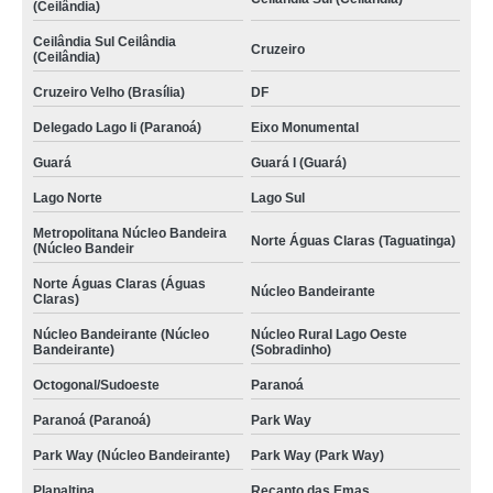
(Ceilândia)
Ceilândia Sul Ceilândia
Cruzeiro
(Ceilândia)
Cruzeiro Velho (Brasília)
DF
Delegado Lago Ii (Paranoá)
Eixo Monumental
Guará
Guará I (Guará)
Lago Norte
Lago Sul
Metropolitana Núcleo Bandeira
Norte Águas Claras (Taguatinga)
(Núcleo Bandeir
Norte Águas Claras (Águas
Núcleo Bandeirante
Claras)
Núcleo Bandeirante (Núcleo
Núcleo Rural Lago Oeste
Bandeirante)
(Sobradinho)
Octogonal/Sudoeste
Paranoá
Paranoá (Paranoá)
Park Way
Park Way (Núcleo Bandeirante)
Park Way (Park Way)
Planaltina
Recanto das Emas