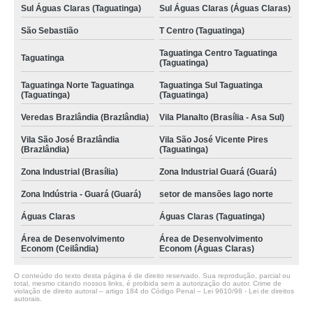
Sul Águas Claras (Taguatinga)
Sul Águas Claras (Águas Claras)
São Sebastião
T Centro (Taguatinga)
Taguatinga Centro Taguatinga
Taguatinga
(Taguatinga)
Taguatinga Norte Taguatinga
Taguatinga Sul Taguatinga
(Taguatinga)
(Taguatinga)
Veredas Brazlândia (Brazlândia)
Vila Planalto (Brasília - Asa Sul)
Vila São José Brazlândia
Vila São José Vicente Pires
(Brazlândia)
(Taguatinga)
Zona Industrial (Brasília)
Zona Industrial Guará (Guará)
Zona Indústria - Guará (Guará)
setor de mansões lago norte
Águas Claras
Águas Claras (Taguatinga)
Área de Desenvolvimento
Área de Desenvolvimento
Econom (Ceilândia)
Econom (Águas Claras)
O conteúdo do texto desta página é de direito reservado. Sua reprodução, parcial ou
total, mesmo citando nossos links, é proibida sem a autorização do autor. Crime de
violação de direito autoral – artigo 184 do Código Penal –
Lei 9610/98 - Lei de direitos
autorais
.