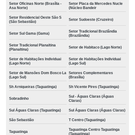
Setor Oficinas Norte (Brasília -
Setor Placa da Mercedes Nucle
Asa Norte)
(Núcleo Bandeir
Setor Residencial Oeste São S
Setor Sudoeste (Cruzeiro)
(São Sebastião)
Setor Tradicional Brazlândia
Setor Sul Gama (Gama)
(Brazlândia)
Setor Tradicional Planaltina
Setor de Habitaco (Lago Norte)
(Planaltina)
Setor de Habitações Individuai
Setor de Habitações Individuai
(Lago Norte)
(Lago Sul)
Setor de Mansões Dom Bosco La
Setores Complementares
(Lago Sul)
(Brasília)
Sh Arniqueiras (Taguatinga)
Sh Vicente Pires (Taguatinga)
Sul - Águas Claras (Águas
Sobradinho
Claras)
Sul Águas Claras (Taguatinga)
Sul Águas Claras (Águas Claras)
São Sebastião
T Centro (Taguatinga)
Taguatinga Centro Taguatinga
Taguatinga
(Taguatinga)