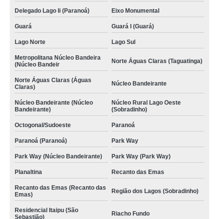
Delegado Lago Ii (Paranoá)
Eixo Monumental
Guará
Guará I (Guará)
Lago Norte
Lago Sul
Metropolitana Núcleo Bandeira
Norte Águas Claras (Taguatinga)
(Núcleo Bandeir
Norte Águas Claras (Águas
Núcleo Bandeirante
Claras)
Núcleo Bandeirante (Núcleo
Núcleo Rural Lago Oeste
Bandeirante)
(Sobradinho)
Octogonal/Sudoeste
Paranoá
Paranoá (Paranoá)
Park Way
Park Way (Núcleo Bandeirante)
Park Way (Park Way)
Planaltina
Recanto das Emas
Recanto das Emas (Recanto das
Região dos Lagos (Sobradinho)
Emas)
Residencial Itaipu (São
Riacho Fundo
Sebastião)