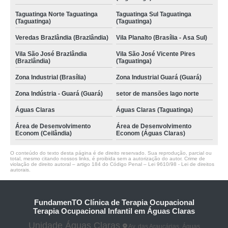
Taguatinga Norte Taguatinga
Taguatinga Sul Taguatinga
(Taguatinga)
(Taguatinga)
Veredas Brazlândia (Brazlândia)
Vila Planalto (Brasília - Asa Sul)
Vila São José Brazlândia
Vila São José Vicente Pires
(Brazlândia)
(Taguatinga)
Zona Industrial (Brasília)
Zona Industrial Guará (Guará)
Zona Indústria - Guará (Guará)
setor de mansões lago norte
Águas Claras
Águas Claras (Taguatinga)
Área de Desenvolvimento
Área de Desenvolvimento
Econom (Ceilândia)
Econom (Águas Claras)
O conteúdo do texto desta página é de direito reservado. Sua reprodução, parcial ou
total, mesmo citando nossos links, é proibida sem a autorização do autor. Crime de
violação de direito autoral – artigo 184 do Código Penal –
Lei 9610/98 - Lei de direitos
autorais
.
FundamenTO Clínica de Terapia Ocupacional
Terapia Ocupacional Infantil em Águas Claras
Unidade Águas Claras
Av. das Araucárias, Águas