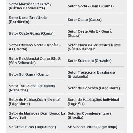
Setor Mansões Park Way
Setor Norte - Gama (Gama)
(Núcleo Bandeirante)
Setor Norte Brazlândia
Setor Oeste (Guará)
(Brazlândia)
Setor Oeste Vila E - Guará
Setor Oeste Gama (Gama)
(Guará)
Setor Oficinas Norte (Brasília -
Setor Placa da Mercedes Nucle
Asa Norte)
(Núcleo Bandeir
Setor Residencial Oeste São S
Setor Sudoeste (Cruzeiro)
(São Sebastião)
Setor Tradicional Brazlândia
Setor Sul Gama (Gama)
(Brazlândia)
Setor Tradicional Planaltina
Setor de Habitaco (Lago Norte)
(Planaltina)
Setor de Habitações Individuai
Setor de Habitações Individuai
(Lago Norte)
(Lago Sul)
Setor de Mansões Dom Bosco La
Setores Complementares
(Lago Sul)
(Brasília)
Sh Arniqueiras (Taguatinga)
Sh Vicente Pires (Taguatinga)