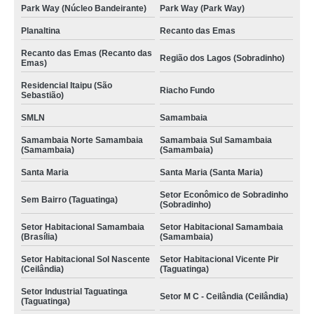
Park Way (Núcleo Bandeirante)
Park Way (Park Way)
Planaltina
Recanto das Emas
Recanto das Emas (Recanto das
Região dos Lagos (Sobradinho)
Emas)
Residencial Itaipu (São
Riacho Fundo
Sebastião)
SMLN
Samambaia
Samambaia Norte Samambaia
Samambaia Sul Samambaia
(Samambaia)
(Samambaia)
Santa Maria
Santa Maria (Santa Maria)
Setor Econômico de Sobradinho
Sem Bairro (Taguatinga)
(Sobradinho)
Setor Habitacional Samambaia
Setor Habitacional Samambaia
(Brasília)
(Samambaia)
Setor Habitacional Sol Nascente
Setor Habitacional Vicente Pir
(Ceilândia)
(Taguatinga)
Setor Industrial Taguatinga
Setor M C - Ceilândia (Ceilândia)
(Taguatinga)