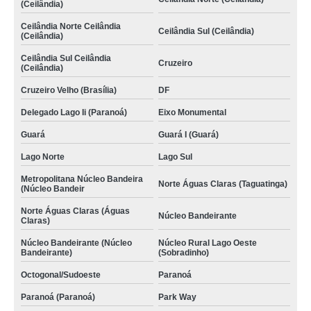
(Ceilândia)
Ceilândia Norte Ceilândia
Ceilândia Sul (Ceilândia)
(Ceilândia)
Ceilândia Sul Ceilândia
Cruzeiro
(Ceilândia)
Cruzeiro Velho (Brasília)
DF
Delegado Lago Ii (Paranoá)
Eixo Monumental
Guará
Guará I (Guará)
Lago Norte
Lago Sul
Metropolitana Núcleo Bandeira
Norte Águas Claras (Taguatinga)
(Núcleo Bandeir
Norte Águas Claras (Águas
Núcleo Bandeirante
Claras)
Núcleo Bandeirante (Núcleo
Núcleo Rural Lago Oeste
Bandeirante)
(Sobradinho)
Octogonal/Sudoeste
Paranoá
Paranoá (Paranoá)
Park Way