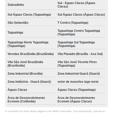
Sul - Águas Claras (Águas
Sobradinho
Claras)
Sul Águas Claras (Taguatinga)
Sul Águas Claras (Águas Claras)
São Sebastião
T Centro (Taguatinga)
Taguatinga Centro Taguatinga
Taguatinga
(Taguatinga)
Taguatinga Norte Taguatinga
Taguatinga Sul Taguatinga
(Taguatinga)
(Taguatinga)
Veredas Brazlândia (Brazlândia)
Vila Planalto (Brasília - Asa Sul)
Vila São José Brazlândia
Vila São José Vicente Pires
(Brazlândia)
(Taguatinga)
Zona Industrial (Brasília)
Zona Industrial Guará (Guará)
Zona Indústria - Guará (Guará)
setor de mansões lago norte
Águas Claras
Águas Claras (Taguatinga)
Área de Desenvolvimento
Área de Desenvolvimento
Econom (Ceilândia)
Econom (Águas Claras)
O conteúdo do texto desta página é de direito reservado. Sua reprodução, parcial ou