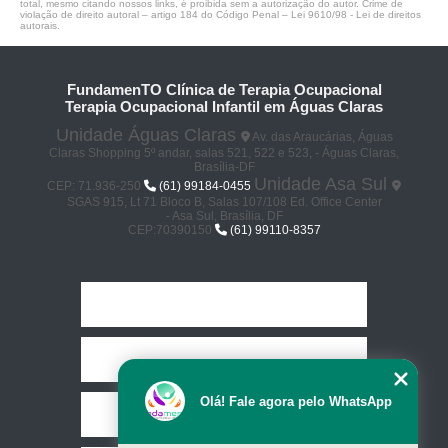
total, mesmo citando nossos links, é proibida sem a autorização do autor. Crime de
violação de direito autoral – artigo 184 do Código Penal –
Lei 9610/98 - Lei de direitos
autorais
.
FundamenTO Clínica de Terapia Ocupacional
Terapia Ocupacional Infantil em Águas Claras
Unidade Águas Claras
Av. das Araucárias, Águas
Claras Shopping 5º andar, salas 521, 522 e 523, - Águas Claras,
Brasília-DF
Unidade Asa Sul
CEP: 71.936-250
(61) 99184-0455
SGAS 915, Lt 71 Bloco B, Salas 107/108 Ed. Office Center
- Asa Sul, Brasília, DF
CEP:70390150
(61) 99110-8357
Home
Empresa
Olá! Fale agora pelo WhatsApp
Missão