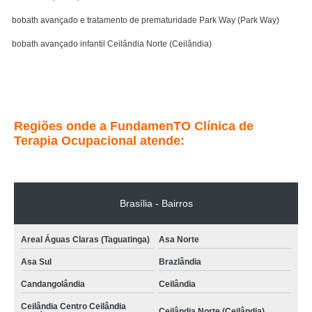
bobath avançado e tratamento de prematuridade Park Way (Park Way)
bobath avançado infantil Ceilândia Norte (Ceilândia)
clínica especialista em bobath avançado tratamento de prematuridade DF
Entre em contato
Regiões onde a FundamenTO Clínica de
Terapia Ocupacional atende:
Brasília - Bairros
Areal Águas Claras (Taguatinga)
Asa Norte
Asa Sul
Brazlândia
Candangolândia
Ceilândia
Ceilândia Centro Ceilândia
Ceilândia Norte (Ceilândia)