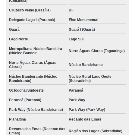
(Ceilândia)
Cruzeiro Velho (Brasília)
DF
Delegado Lago Ii (Paranoá)
Eixo Monumental
Guará
Guará I (Guará)
Lago Norte
Lago Sul
Metropolitana Núcleo Bandeira
Norte Águas Claras (Taguatinga)
(Núcleo Bandeir
Norte Águas Claras (Águas
Núcleo Bandeirante
Claras)
Núcleo Bandeirante (Núcleo
Núcleo Rural Lago Oeste
Bandeirante)
(Sobradinho)
Octogonal/Sudoeste
Paranoá
Paranoá (Paranoá)
Park Way
Park Way (Núcleo Bandeirante)
Park Way (Park Way)
Planaltina
Recanto das Emas
Recanto das Emas (Recanto das
Região dos Lagos (Sobradinho)
Emas)