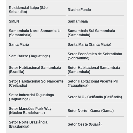
Residencial Itaipu (São
Riacho Fundo
Sebastião)
SMLN
Samambaia
Samambaia Norte Samambaia
Samambaia Sul Samambaia
(Samambaia)
(Samambaia)
Santa Maria
Santa Maria (Santa Maria)
Setor Econômico de Sobradinho
Sem Bairro (Taguatinga)
(Sobradinho)
Setor Habitacional Samambaia
Setor Habitacional Samambaia
(Brasília)
(Samambaia)
Setor Habitacional Sol Nascente
Setor Habitacional Vicente Pir
(Ceilândia)
(Taguatinga)
Setor Industrial Taguatinga
Setor M C - Ceilândia (Ceilândia)
(Taguatinga)
Setor Mansões Park Way
Setor Norte - Gama (Gama)
(Núcleo Bandeirante)
Setor Norte Brazlândia
Setor Oeste (Guará)
(Brazlândia)