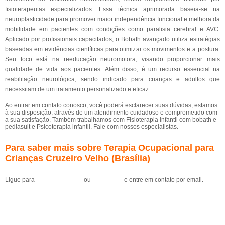
fisioterapeutas especializados. Essa técnica aprimorada baseia-se na
neuroplasticidade para promover maior independência funcional e melhora da
mobilidade em pacientes com condições como paralisia cerebral e AVC.
Aplicado por profissionais capacitados, o Bobath avançado utiliza estratégias
baseadas em evidências científicas para otimizar os movimentos e a postura.
Seu foco está na reeducação neuromotora, visando proporcionar mais
qualidade de vida aos pacientes. Além disso, é um recurso essencial na
reabilitação neurológica, sendo indicado para crianças e adultos que
necessitam de um tratamento personalizado e eficaz.
Ao entrar em contato conosco, você poderá esclarecer suas dúvidas, estamos
à sua disposição, através de um atendimento cuidadoso e comprometido com
a sua satisfação. Também trabalhamos com Fisioterapia infantil com bobath e
pediasuit e Psicoterapia infantil. Fale com nossos especialistas.
Para saber mais sobre Terapia Ocupacional para
Crianças Cruzeiro Velho (Brasília)
Ligue para
(61) 99184-0455
ou
clique aqui
e entre em contato por email.
Solicite um orçamento