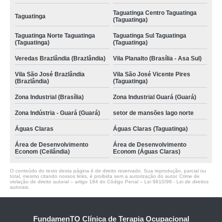
Taguatinga Centro Taguatinga
Taguatinga
(Taguatinga)
Taguatinga Norte Taguatinga
Taguatinga Sul Taguatinga
(Taguatinga)
(Taguatinga)
Veredas Brazlândia (Brazlândia)
Vila Planalto (Brasília - Asa Sul)
Vila São José Brazlândia
Vila São José Vicente Pires
(Brazlândia)
(Taguatinga)
Zona Industrial (Brasília)
Zona Industrial Guará (Guará)
Zona Indústria - Guará (Guará)
setor de mansões lago norte
Águas Claras
Águas Claras (Taguatinga)
Área de Desenvolvimento
Área de Desenvolvimento
Econom (Ceilândia)
Econom (Águas Claras)
O conteúdo do texto desta página é de direito reservado. Sua reprodução, parcial ou
total, mesmo citando nossos links, é proibida sem a autorização do autor. Crime de
violação de direito autoral – artigo 184 do Código Penal –
Lei 9610/98 - Lei de direitos
autorais
.
FundamenTO Clínica de Terapia Ocupacional