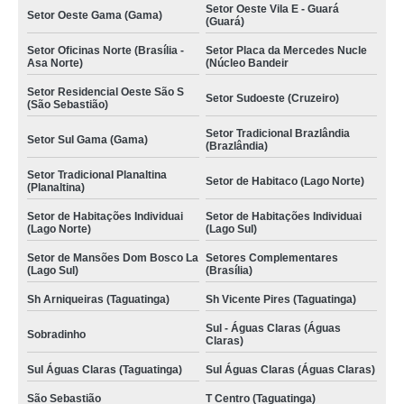
Setor Oeste Vila E - Guará
Setor Oeste Gama (Gama)
(Guará)
Setor Oficinas Norte (Brasília -
Setor Placa da Mercedes Nucle
Asa Norte)
(Núcleo Bandeir
Setor Residencial Oeste São S
Setor Sudoeste (Cruzeiro)
(São Sebastião)
Setor Tradicional Brazlândia
Setor Sul Gama (Gama)
(Brazlândia)
Setor Tradicional Planaltina
Setor de Habitaco (Lago Norte)
(Planaltina)
Setor de Habitações Individuai
Setor de Habitações Individuai
(Lago Norte)
(Lago Sul)
Setor de Mansões Dom Bosco La
Setores Complementares
(Lago Sul)
(Brasília)
Sh Arniqueiras (Taguatinga)
Sh Vicente Pires (Taguatinga)
Sul - Águas Claras (Águas
Sobradinho
Claras)
Sul Águas Claras (Taguatinga)
Sul Águas Claras (Águas Claras)
São Sebastião
T Centro (Taguatinga)