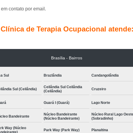
Terapia Ocupacional Pediátrica
Tera
 em contato por email.
Terapia com Conceito Neuroevolutivo Bobath I
Terapia Ocupacional com
línica de Terapia Ocupacional atende
Terapia Ocupacional com Concei
Terapia Ocupacional Infantil com Conceito 
Terapia Ocupacional 
Brasília - Bairros
Terapia Ocupacional Método Bobath Ág
Terapia Pediátrica
a Sul
Brazlândia
Candangolândia
Terapia Pediátrica com Co
Ceilândia Sul Ceilândia
ilândia Sul (Ceilândia)
Cruzeiro
(Ceilândia)
ará
Guará I (Guará)
Lago Norte
Núcleo Bandeirante
Núcleo Rural Lago Oest
cleo Bandeirante
(Núcleo Bandeirante)
(Sobradinho)
rk Way (Núcleo
Park Way (Park Way)
Planaltina
ndeirante)