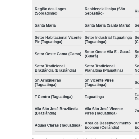
Região dos Lagos
Residencial Itaipu (São
Ri
(Sobradinho)
Sebastião)
Santa Maria
Santa Maria (Santa Maria)
Se
Setor Habitacional Vicente
Setor Industrial Taguatinga
Se
Pir (Taguatinga)
(Taguatinga)
(C
Setor Oeste Vila E - Guará
Se
Setor Oeste Gama (Gama)
(Guará)
(B
Setor Tradicional
Setor Tradicional
Se
Brazlândia (Brazlândia)
Planaltina (Planaltina)
No
Sh Arniqueiras
Sh Vicente Pires
So
(Taguatinga)
(Taguatinga)
Ta
T Centro (Taguatinga)
Taguatinga
Ta
Vila São José Brazlândia
Vila São José Vicente
Zo
(Brazlândia)
Pires (Taguatinga)
Área de Desenvolvimento
Ár
Águas Claras (Taguatinga)
Econom (Ceilândia)
Ec