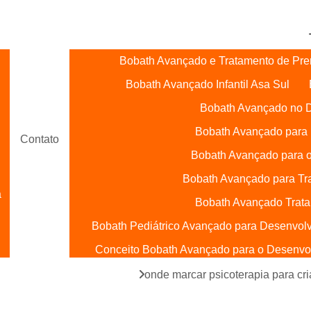
 521, 522 e 523,
Bobath Avançado e Tratamento de Pre
Bobath Avançado Infantil Asa Sul
Bobath Avançado no D
Bobath Avançado para 
Contato
Bobath Avançado para o
Bobath Avançado para Tr
a
Bobath Avançado Trata
Bobath Pediátrico Avançado para Desenvol
Conceito Bobath Avançado para o Desenvolv
Bobath Baby Terapia Ocupacional
ia para criança com autismo
onde marcar psicoterapia para cri
l
Bobath para Bebês Asa Sul
Bobath para 