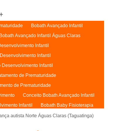
maturidade
Bobath Avançado Infantil
Bobath Avançado Infantil Águas Claras
esenvolvimento Infantil
Desenvolvimento Infantil
 Desenvolvimento Infantil
atamento de Prematuridade
mento de Prematuridade
vimento
Conceito Bobath Avançado Infantil
imento Infantil
Bobath Baby Fisioterapia
Bobath Baby Uti
Bobath para Bebês
ança autista Norte Águas Claras (Taguatinga)
Bebês Águas Claras
Conceito Bobath Baby