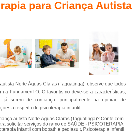
rapia para Criança Autist
Fisioterapia Bobath Baby
Método Bab
l
Fisioterapia Bobath Infantil para Autismo
Fisioterapia Infantil
Fisioterapia Infanti
Fisioterapia Infantil com Método Pedias
Fisioterapia Infantil Águas Claras
Fisioterapia Infantil Pediasuit para Aut
Fisioterapia Pediátrica Bobath
Psico
Psicoterapia com Crianças
Ps
autista Norte Águas Claras (Taguatinga), observe que todos
Psicoterapia de Crianças
Psicoterapia em 
com a
FundamenTO
. O favoritismo deve-se a características,
Psicoterapia para Autismo Infantil
já serem de confiança, principalmente na opinião de
Psicoterapia para Criança com Au
ões a respeito de psicoterapia infantil.
Psicoterapia para Crianças Asa Sul
riança autista Norte Águas Claras (Taguatinga)? Conte com
ara solicitar serviços do ramo de SAÚDE - PSICOTERAPIA,
Terapia de Integração Ayres para Autismo
rapia infantil com bobath e pediasuit, Psicoterapia infantil,