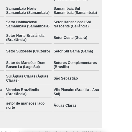
Samambaia Norte
Samambaia Sul
Samambaia (Samambaia)
Samambaia (Samambaia)
Setor Habitacional
Setor Habitacional Sol
Samambaia (Samambaia)
Nascente (Ceilândia)
Setor Norte Brazlândia
Setor Oeste (Guará)
(Brazlândia)
Setor Sudoeste (Cruzeiro)
Setor Sul Gama (Gama)
Setor de Mansões Dom
Setores Complementares
Bosco La (Lago Sul)
(Brasília)
Sul Águas Claras (Águas
São Sebastião
Claras)
ga
Veredas Brazlândia
Vila Planalto (Brasília - Asa
(Brazlândia)
Sul)
setor de mansões lago
Águas Claras
norte