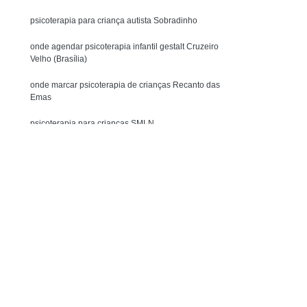
nsorial Ayres para Criança
psicoterapia para criança autista Sobradinho
erapia de Integração Sensorial de Ayres Infantil
onde agendar psicoterapia infantil gestalt Cruzeiro
s para Bebês
Terapia Ocupacional Ayres
Velho (Brasília)
ntegração Sensorial de Ayres
onde marcar psicoterapia de crianças Recanto das
ração Sensorial de Ayres Asa Sul
Emas
ão Sensorial de Ayres Águas Claras
psicoterapia para crianças SMLN
rapia Sensorial de Ayres para Bebê
psicoterapia comportamental infantil marcar Taguatinga
Entre em contato
Norte Taguatinga (Taguatinga)
Terapia Ocupacional com Crianças
onde marcar psicoterapia infantil gestalt Park Way
 com Crianças Asa Sul
(Núcleo Bandeirante)
 Claras
Terapia Ocupacional Fisioterapia
pia Ocupacional na Paralisia Cerebral
th
Terapia Ocupacional para Autismo
Terapia Ocupacional para Crianças