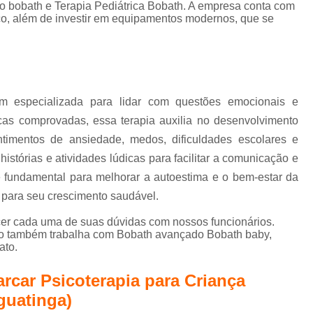
Terapia de Integração Se
to bobath e Terapia Pediátrica Bobath. A empresa conta com
iço, além de investir em equipamentos modernos, que se
Terapia de Integração Sensorial de Ayres
T
Terapia de Integração Sensorial de Ayre
Terapia Ocupacional com I
Terapia Ocupacional com Integ
m especializada para lidar com questões emocionais e
cas comprovadas, essa terapia auxilia no desenvolvimento
Terapia Ocupacional com Integraç
timentos de ansiedade, medos, dificuldades escolares e
Terapia Sensorial de Ayres
Te
istórias e atividades lúdicas para facilitar a comunicação e
Terapia Ocupacional Bobath
 fundamental para melhorar a autoestima e o bem-estar da
Terapia Ocupacional
 para seu crescimento saudável.
Terapia Ocupacional com Crianças Águas
ecer cada uma de suas dúvidas com nossos funcionários.
to também trabalha com Bobath avançado Bobath baby,
Terapia Ocupacional Infantil
Tera
ato.
Terapia Ocupacional no Método Boba
rcar Psicoterapia para Criança
Terapia Ocupacional para Autista
guatinga)