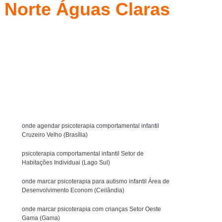
a Norte Águas Claras
y Bobath
Técnica Método Bobath Baby
Fisioterapia Bobath Infantil para Autista
l Asa Sul
Fisioterapia Infantil com Bobath
uit
Fisioterapia Infantil com Pediasuit
Solicite um orçamento
Fisioterapia Infantil Método Bobath
ista
Fisioterapia Intensiva Pediasuit
MENU
terapia Cognitivo Comportamental Infantil
icoterapia Comportamental Infantil
onde agendar psicoterapia comportamental infantil
Cruzeiro Velho (Brasília)
Crianças
Psicoterapia Infantil Comportamental
psicoterapia comportamental infantil Setor de
Psicoterapia para Criança Autista
Habitações Individuai (Lago Sul)
tismo
Psicoterapia para Crianças
onde marcar psicoterapia para autismo infantil Área de
Desenvolvimento Econom (Ceilândia)
Psicoterapia para Crianças Águas Claras
Terapia de Integração Ayres para Autista
onde marcar psicoterapia com crianças Setor Oeste
Gama (Gama)