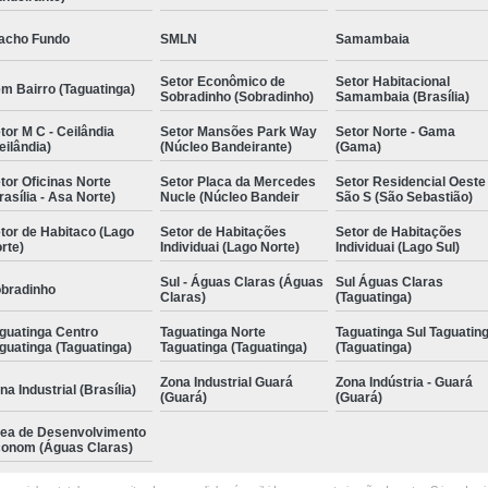
acho Fundo
SMLN
Samambaia
Setor Econômico de
Setor Habitacional
m Bairro (Taguatinga)
Sobradinho (Sobradinho)
Samambaia (Brasília)
tor M C - Ceilândia
Setor Mansões Park Way
Setor Norte - Gama
eilândia)
(Núcleo Bandeirante)
(Gama)
tor Oficinas Norte
Setor Placa da Mercedes
Setor Residencial Oeste
rasília - Asa Norte)
Nucle (Núcleo Bandeir
São S (São Sebastião)
tor de Habitaco (Lago
Setor de Habitações
Setor de Habitações
rte)
Individuai (Lago Norte)
Individuai (Lago Sul)
Sul - Águas Claras (Águas
Sul Águas Claras
bradinho
Claras)
(Taguatinga)
guatinga Centro
Taguatinga Norte
Taguatinga Sul Taguatin
guatinga (Taguatinga)
Taguatinga (Taguatinga)
(Taguatinga)
Zona Industrial Guará
Zona Indústria - Guará
na Industrial (Brasília)
(Guará)
(Guará)
ea de Desenvolvimento
onom (Águas Claras)