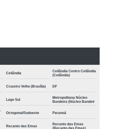
pia com Conceito Neuroevolutivo Bobath
nfantil
Terapia Infantil com Conceito Bobath
 Conceito Bobath Infantil
:
to Neuroevolutivo Bobath Infantil
Bobath
Terapia Ocupacional Método Bobath
Método Bobath Asa Sul
uas Claras
Terapia Pediátrica Bobath
 com Conceito Bobath
Ceilândia Centro Ceilândia
Ceilândia
(Ceilândia)
nceito Neuroevolutivo Bobath
Cruzeiro Velho (Brasília)
DF
Metropolitana Núcleo
Lago Sul
Bandeira (Núcleo Bandeir
e
Octogonal/Sudoeste
Paranoá
Recanto das Emas
Recanto das Emas
(Recanto das Emas)