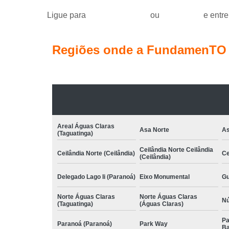
Ligue para
(61) 99184-0455
ou
clique aqui
e entre
Regiões onde a FundamenTO C
Areal Águas Claras
Asa Norte
As
(Taguatinga)
Ceilândia Norte Ceilândia
Ceilândia Norte (Ceilândia)
Ce
(Ceilândia)
Delegado Lago Ii (Paranoá)
Eixo Monumental
Gu
Norte Águas Claras
Norte Águas Claras
Nú
(Taguatinga)
(Águas Claras)
Pa
Paranoá (Paranoá)
Park Way
Ba