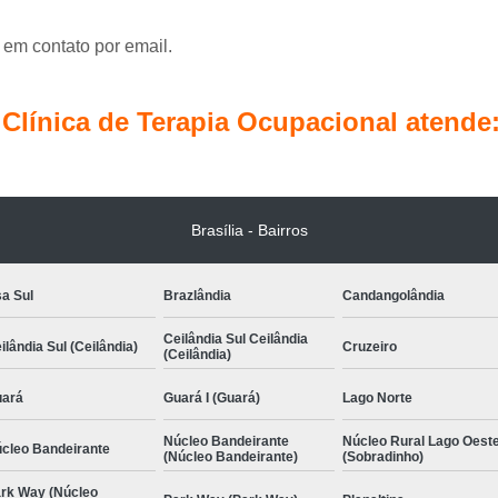
Terapia Ocupacional Pediátrica
Tera
Terapia com Conceito Neuroevolutivo Bobath I
 em contato por email.
Terapia Ocupacional com
Terapia Ocupacional com Concei
línica de Terapia Ocupacional atende
Terapia Ocupacional Infantil com Conceito 
Terapia Ocupacional 
Terapia Ocupacional Método Bobath Ág
Brasília - Bairros
Terapia Pediátrica
a Sul
Brazlândia
Candangolândia
Terapia Pediátrica com Co
Ceilândia Sul Ceilândia
ilândia Sul (Ceilândia)
Cruzeiro
(Ceilândia)
ará
Guará I (Guará)
Lago Norte
Núcleo Bandeirante
Núcleo Rural Lago Oest
cleo Bandeirante
(Núcleo Bandeirante)
(Sobradinho)
rk Way (Núcleo