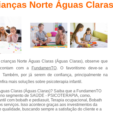
rianças Norte Águas Claras
Fisioterapia Bobath Baby
Método Bab
l
Fisioterapia Bobath Infantil para Autismo
Fisioterapia Infantil
Fisioterapia Infanti
Fisioterapia Infantil com Método Pedias
Fisioterapia Infantil Águas Claras
Fisioterapia Infantil Pediasuit para Aut
Fisioterapia Pediátrica Bobath
Psico
a crianças Norte Águas Claras (Águas Claras), observe que
Psicoterapia com Crianças
Ps
il contam com a
FundamenTO
. O favoritismo deve-se a
Psicoterapia de Crianças
Psicoterapia em 
. Também, por já serem de confiança, principalmente na
Psicoterapia para Autismo Infantil
ira mais soluções sobre psicoterapia infantil.
Psicoterapia para Criança com Au
e Águas Claras (Águas Claras)? Saiba que a FundamenTO
ção no segmento de SAÚDE - PSICOTERAPIA, como,
Psicoterapia para Crianças Asa Sul
fantil com bobath e pediasuit, Terapia ocupacional, Bobath
os serviços. Isso acontece graças aos investimentos da
Terapia de Integração Ayres para Autismo
e qualidade, buscando sempre a satisfação do cliente e a