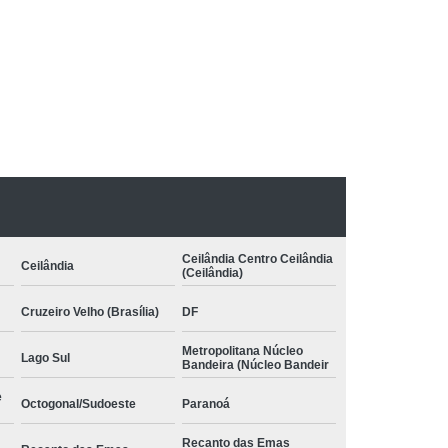
pia com Conceito Neuroevolutivo Bobath
nfantil
Terapia Infantil com Conceito Bobath
 Conceito Bobath Infantil
to Neuroevolutivo Bobath Infantil
:
Bobath
Terapia Ocupacional Método Bobath
Método Bobath Asa Sul
uas Claras
Terapia Pediátrica Bobath
 com Conceito Bobath
Ceilândia Centro Ceilândia
Ceilândia
nceito Neuroevolutivo Bobath
(Ceilândia)
Cruzeiro Velho (Brasília)
DF
Metropolitana Núcleo
Lago Sul
Bandeira (Núcleo Bandeir
e
Octogonal/Sudoeste
Paranoá
Recanto das Emas