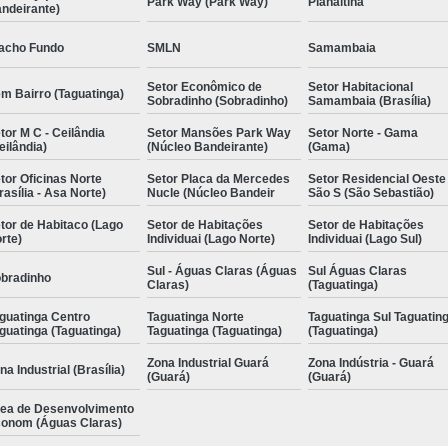
Park Way (Park Way)
Planaltina
ndeirante)
acho Fundo
SMLN
Samambaia
Setor Econômico de
Setor Habitacional
m Bairro (Taguatinga)
Sobradinho (Sobradinho)
Samambaia (Brasília)
tor M C - Ceilândia
Setor Mansões Park Way
Setor Norte - Gama
eilândia)
(Núcleo Bandeirante)
(Gama)
tor Oficinas Norte
Setor Placa da Mercedes
Setor Residencial Oeste
rasília - Asa Norte)
Nucle (Núcleo Bandeir
São S (São Sebastião)
tor de Habitaco (Lago
Setor de Habitações
Setor de Habitações
rte)
Individuai (Lago Norte)
Individuai (Lago Sul)
Sul - Águas Claras (Águas
Sul Águas Claras
bradinho
Claras)
(Taguatinga)
guatinga Centro
Taguatinga Norte
Taguatinga Sul Taguatin
guatinga (Taguatinga)
Taguatinga (Taguatinga)
(Taguatinga)
Zona Industrial Guará
Zona Indústria - Guará
na Industrial (Brasília)
(Guará)
(Guará)
ea de Desenvolvimento
onom (Águas Claras)