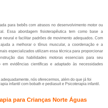
Terapia de Integração Se
Terapia de Integração Sensorial de Ayres
T
Terapia de Integração Sensorial de Ayre
tada para bebês com atrasos no desenvolvimento motor ou
Terapia Ocupacional com I
bral. Essa abordagem fisioterapêutica tem como base a
Terapia Ocupacional com Integ
de neural e facilitar padrões de movimento adequados. Com
Terapia Ocupacional com Integraç
 ajuda a melhorar o tônus muscular, a coordenação e a
nais especializados utilizam essa técnica para proporcionar
Terapia Sensorial de Ayres
Te
nstrução das habilidades motoras essenciais para seu
Terapia Ocupacional Bobath
 em evidências científicas e adaptado às necessidades
Terapia Ocupacional
Terapia Ocupacional com Crianças Águas
o adequadamente, nós oferecermos, além do que já foi
apia infantil com bobath e pediasuit e Psicoterapia infantil.
Terapia Ocupacional Infantil
Tera
Terapia Ocupacional no Método Boba
rapia para Crianças Norte Águas
Terapia Ocupacional para Autista