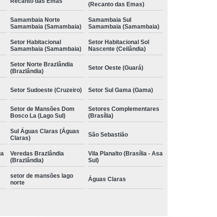
Recanto das Emas
(Recanto das Emas)
Samambaia Norte
Samambaia Sul
Samambaia (Samambaia)
Samambaia (Samambaia)
Setor Habitacional
Setor Habitacional Sol
Samambaia (Samambaia)
Nascente (Ceilândia)
Setor Norte Brazlândia
Setor Oeste (Guará)
(Brazlândia)
Setor Sudoeste (Cruzeiro)
Setor Sul Gama (Gama)
Setor de Mansões Dom
Setores Complementares
Bosco La (Lago Sul)
(Brasília)
Sul Águas Claras (Águas
São Sebastião
Claras)
ga
Veredas Brazlândia
Vila Planalto (Brasília - Asa
(Brazlândia)
Sul)
setor de mansões lago
Águas Claras
norte