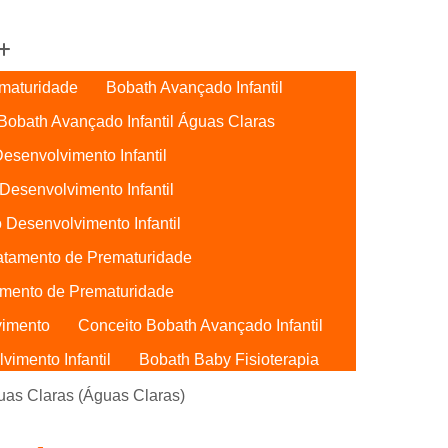
maturidade
Bobath Avançado Infantil
Bobath Avançado Infantil Águas Claras
esenvolvimento Infantil
Desenvolvimento Infantil
 Desenvolvimento Infantil
atamento de Prematuridade
mento de Prematuridade
vimento
Conceito Bobath Avançado Infantil
imento Infantil
Bobath Baby Fisioterapia
Bobath Baby Uti
Bobath para Bebês
guas Claras (Águas Claras)
Bebês Águas Claras
Conceito Bobath Baby