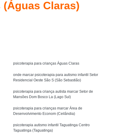
 (Águas Claras)
y Bobath
Técnica Método Bobath Baby
Fisioterapia Bobath Infantil para Autista
l Asa Sul
Fisioterapia Infantil com Bobath
Solicite um orçamento
uit
Fisioterapia Infantil com Pediasuit
MENU
Fisioterapia Infantil Método Bobath
ista
Fisioterapia Intensiva Pediasuit
psicoterapia para crianças Águas Claras
terapia Cognitivo Comportamental Infantil
icoterapia Comportamental Infantil
onde marcar psicoterapia para autismo infantil Setor
Residencial Oeste São S (São Sebastião)
Crianças
Psicoterapia Infantil Comportamental
psicoterapia para criança autista marcar Setor de
Psicoterapia para Criança Autista
Mansões Dom Bosco La (Lago Sul)
tismo
Psicoterapia para Crianças
psicoterapia para crianças marcar Área de
Desenvolvimento Econom (Ceilândia)
Psicoterapia para Crianças Águas Claras
psicoterapia autismo infantil Taguatinga Centro
Terapia de Integração Ayres para Autista
Taguatinga (Taguatinga)