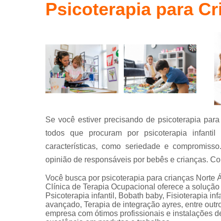
Terapia
Psicoterapia para C
ocupaciona
conceito
bobath
Se você estiver precisando de psicoterapia par
todos que procuram por psicoterapia infant
características, como seriedade e compromisso
opinião de responsáveis por bebês e crianças. Conf
Você busca por psicoterapia para crianças Nort
Clínica de Terapia Ocupacional oferece a solu
Psicoterapia infantil, Bobath baby, Fisioterapia in
avançado, Terapia de integração ayres, entre outr
empresa com ótimos profissionais e instalações d