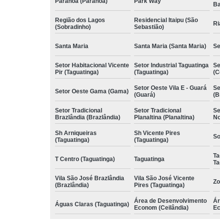
Paranoá (Paranoá)
Park Way
Ba
Região dos Lagos
Residencial Itaipu (São
Ri
(Sobradinho)
Sebastião)
Santa Maria
Santa Maria (Santa Maria)
Se
Setor Habitacional Vicente
Setor Industrial Taguatinga
Se
Pir (Taguatinga)
(Taguatinga)
(C
Setor Oeste Vila E - Guará
Se
Setor Oeste Gama (Gama)
(Guará)
(B
Setor Tradicional
Setor Tradicional
Se
Brazlândia (Brazlândia)
Planaltina (Planaltina)
No
Sh Arniqueiras
Sh Vicente Pires
So
(Taguatinga)
(Taguatinga)
Ta
T Centro (Taguatinga)
Taguatinga
Ta
Vila São José Brazlândia
Vila São José Vicente
Zo
(Brazlândia)
Pires (Taguatinga)
Área de Desenvolvimento
Ár
Águas Claras (Taguatinga)
Econom (Ceilândia)
Ec