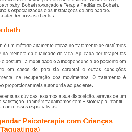
Terapia de Integração Se
bath baby, Bobath avançado e Terapia Pediátrica Bobath.
onais especializados e as instalações de alto padrão.
Terapia de Integração Sensorial de Ayres
T
 atender nossos clientes.
Terapia de Integração Sensorial de Ayre
bobath
Terapia Ocupacional com I
Terapia Ocupacional com Integ
h é um método altamente eficaz no tratamento de distúrbios
Terapia Ocupacional com Integraç
e na melhora da qualidade de vida. Aplicada por terapeutas
le postural, a mobilidade e a independência do paciente em
Terapia Sensorial de Ayres
Te
ente em casos de paralisia cerebral e outras condições
Terapia Ocupacional Bobath
amental na recuperação dos movimentos. O tratamento é
Terapia Ocupacional
vo proporcionar mais autonomia ao paciente.
Terapia Ocupacional com Crianças Águas
ecer suas dúvidas, estamos à sua disposição, através de um
satisfação. Também trabalhamos com Fisioterapia infantil
Terapia Ocupacional Infantil
Tera
le com nossos especialistas.
Terapia Ocupacional no Método Boba
gendar Psicoterapia com Crianças
Terapia Ocupacional para Autista
(Taguatinga)