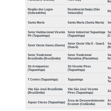
Ba
Região dos Lagos
Residencial Itaipu (São
Ri
(Sobradinho)
Sebastião)
Santa Maria
Santa Maria (Santa Maria)
Se
Setor Habitacional Vicente
Setor Industrial Taguatinga
Se
Pir (Taguatinga)
(Taguatinga)
(C
Setor Oeste Vila E - Guará
Se
Setor Oeste Gama (Gama)
(Guará)
(B
Setor Tradicional
Setor Tradicional
Se
Brazlândia (Brazlândia)
Planaltina (Planaltina)
No
Sh Arniqueiras
Sh Vicente Pires
So
(Taguatinga)
(Taguatinga)
Ta
T Centro (Taguatinga)
Taguatinga
Ta
Vila São José Brazlândia
Vila São José Vicente
Zo
(Brazlândia)
Pires (Taguatinga)
Área de Desenvolvimento
Ár
Águas Claras (Taguatinga)
Econom (Ceilândia)
Ec