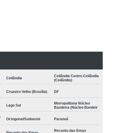
pia com Conceito Neuroevolutivo Bobath
nfantil
Terapia Infantil com Conceito Bobath
 Conceito Bobath Infantil
:
to Neuroevolutivo Bobath Infantil
Bobath
Terapia Ocupacional Método Bobath
Método Bobath Asa Sul
uas Claras
Terapia Pediátrica Bobath
 com Conceito Bobath
Ceilândia Centro Ceilândia
Ceilândia
(Ceilândia)
nceito Neuroevolutivo Bobath
Cruzeiro Velho (Brasília)
DF
Metropolitana Núcleo
Lago Sul
Bandeira (Núcleo Bandeir
e
Octogonal/Sudoeste
Paranoá
Recanto das Emas
Recanto das Emas