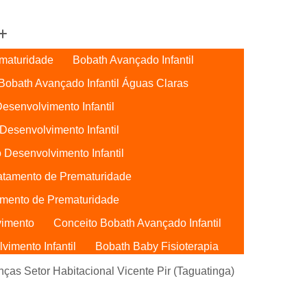
maturidade
Bobath Avançado Infantil
Bobath Avançado Infantil Águas Claras
esenvolvimento Infantil
Desenvolvimento Infantil
 Desenvolvimento Infantil
atamento de Prematuridade
mento de Prematuridade
vimento
Conceito Bobath Avançado Infantil
imento Infantil
Bobath Baby Fisioterapia
Bobath Baby Uti
Bobath para Bebês
ças Setor Habitacional Vicente Pir (Taguatinga)
Bebês Águas Claras
Conceito Bobath Baby