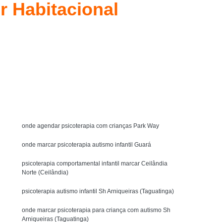
r Habitacional
y Bobath
Técnica Método Bobath Baby
Fisioterapia Bobath Infantil para Autista
l Asa Sul
Fisioterapia Infantil com Bobath
uit
Fisioterapia Infantil com Pediasuit
Solicite um orçamento
Fisioterapia Infantil Método Bobath
ista
Fisioterapia Intensiva Pediasuit
MENU
terapia Cognitivo Comportamental Infantil
icoterapia Comportamental Infantil
onde agendar psicoterapia com crianças Park Way
Crianças
Psicoterapia Infantil Comportamental
onde marcar psicoterapia autismo infantil Guará
Psicoterapia para Criança Autista
psicoterapia comportamental infantil marcar Ceilândia
Norte (Ceilândia)
tismo
Psicoterapia para Crianças
Psicoterapia para Crianças Águas Claras
psicoterapia autismo infantil Sh Arniqueiras (Taguatinga)
Terapia de Integração Ayres para Autista
onde marcar psicoterapia para criança com autismo Sh
Arniqueiras (Taguatinga)