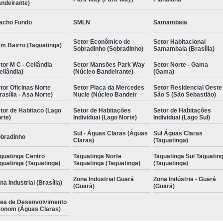
ndeirante)
acho Fundo
SMLN
Samambaia
Setor Econômico de
Setor Habitacional
m Bairro (Taguatinga)
Sobradinho (Sobradinho)
Samambaia (Brasília)
tor M C - Ceilândia
Setor Mansões Park Way
Setor Norte - Gama
eilândia)
(Núcleo Bandeirante)
(Gama)
tor Oficinas Norte
Setor Placa da Mercedes
Setor Residencial Oeste
rasília - Asa Norte)
Nucle (Núcleo Bandeir
São S (São Sebastião)
tor de Habitaco (Lago
Setor de Habitações
Setor de Habitações
rte)
Individuai (Lago Norte)
Individuai (Lago Sul)
Sul - Águas Claras (Águas
Sul Águas Claras
bradinho
Claras)
(Taguatinga)
guatinga Centro
Taguatinga Norte
Taguatinga Sul Taguatin
guatinga (Taguatinga)
Taguatinga (Taguatinga)
(Taguatinga)
Zona Industrial Guará
Zona Indústria - Guará
na Industrial (Brasília)
(Guará)
(Guará)
ea de Desenvolvimento
onom (Águas Claras)