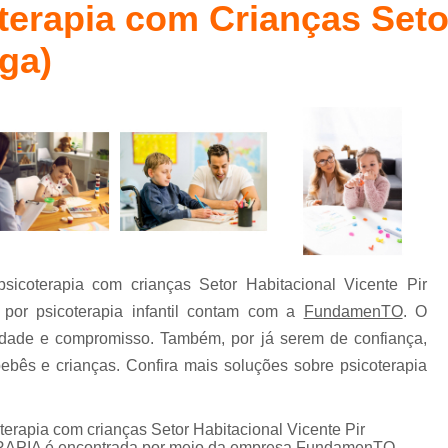
erapia com Crianças Seto
Fisioterapia Bobath Baby
Método Bab
l
Fisioterapia Bobath Infantil para Autismo
nga)
Fisioterapia Infantil
Fisioterapia Infanti
Fisioterapia Infantil com Método Pedias
Fisioterapia Infantil Águas Claras
Fisioterapia Infantil Pediasuit para Aut
Fisioterapia Pediátrica Bobath
Psico
Psicoterapia com Crianças
Ps
icoterapia com crianças Setor Habitacional Vicente Pir
Psicoterapia de Crianças
Psicoterapia em 
 por psicoterapia infantil contam com a
FundamenTO
. O
Psicoterapia para Autismo Infantil
riedade e compromisso. Também, por já serem de confiança,
Psicoterapia para Criança com Au
ebês e crianças. Confira mais soluções sobre psicoterapia
Psicoterapia para Crianças Asa Sul
Terapia de Integração Ayres para Autismo
erapia com crianças Setor Habitacional Vicente Pir
ERAPIA é encontrada por meio da empresa FundamenTO