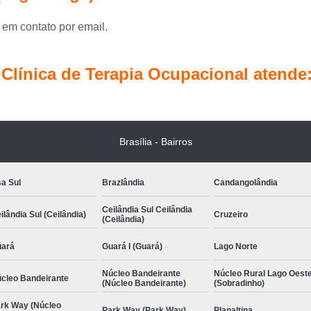
Terapia Ocupacional Pediátrica
Tera
Terapia com Conceito Neuroevolutivo Bobath I
 em contato por email.
Terapia Ocupacional com
línica de Terapia Ocupacional atende
Terapia Ocupacional com Concei
Terapia Ocupacional Infantil com Conceito 
Terapia Ocupacional 
Brasília - Bairros
Terapia Ocupacional Método Bobath Ág
Terapia Pediátrica
a Sul
Brazlândia
Candangolândia
Terapia Pediátrica com Co
Ceilândia Sul Ceilândia
ilândia Sul (Ceilândia)
Cruzeiro
(Ceilândia)
ará
Guará I (Guará)
Lago Norte
Núcleo Bandeirante
Núcleo Rural Lago Oest
cleo Bandeirante
(Núcleo Bandeirante)
(Sobradinho)
rk Way (Núcleo
Park Way (Park Way)
Planaltina