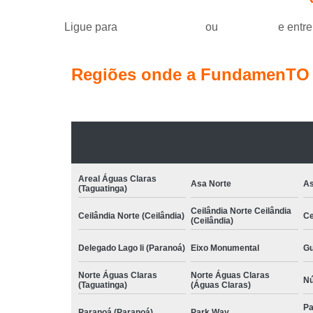
Ligue para
(61) 99184-0455
ou
clique aqui
e entre
Regiões onde a FundamenTO C
Areal Águas Claras
Asa Norte
As
(Taguatinga)
Ceilândia Norte Ceilândia
Ceilândia Norte (Ceilândia)
Ce
(Ceilândia)
Delegado Lago Ii (Paranoá)
Eixo Monumental
Gu
Norte Águas Claras
Norte Águas Claras
Nú
(Taguatinga)
(Águas Claras)
Pa
Paranoá (Paranoá)
Park Way