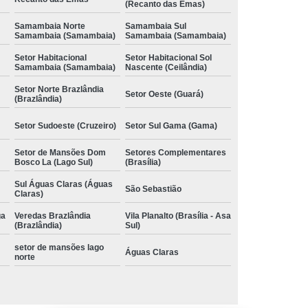
(Recanto das Emas)
Samambaia Norte
Samambaia Sul
Samambaia (Samambaia)
Samambaia (Samambaia)
Setor Habitacional
Setor Habitacional Sol
Samambaia (Samambaia)
Nascente (Ceilândia)
Setor Norte Brazlândia
Setor Oeste (Guará)
(Brazlândia)
Setor Sudoeste (Cruzeiro)
Setor Sul Gama (Gama)
Setor de Mansões Dom
Setores Complementares
Bosco La (Lago Sul)
(Brasília)
Sul Águas Claras (Águas
São Sebastião
Claras)
ga
Veredas Brazlândia
Vila Planalto (Brasília - Asa
(Brazlândia)
Sul)
setor de mansões lago
Águas Claras
norte