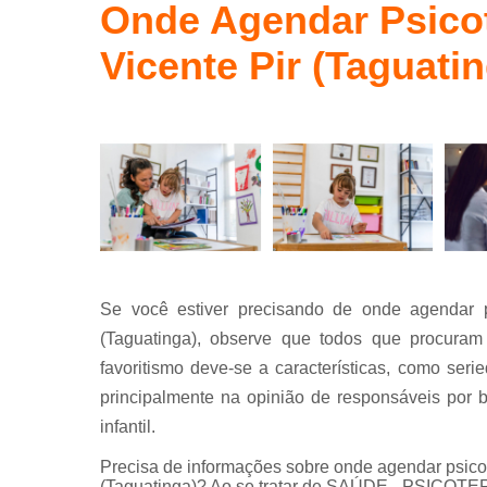
Terapia
Onde Agendar Psicot
ocupaciona
conceito
Vicente Pir (Taguati
bobath
Se você estiver precisando de onde agendar ps
(Taguatinga), observe que todos que procuram
favoritismo deve-se a características, como se
principalmente na opinião de responsáveis por b
infantil.
Precisa de informações sobre onde agendar psicot
(Taguatinga)? Ao se tratar de SAÚDE - PSICOT