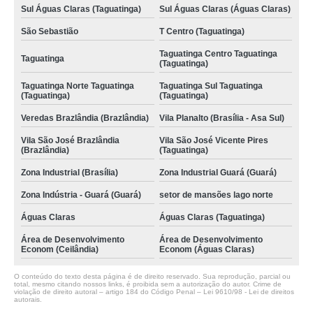
Sul Águas Claras (Taguatinga)
Sul Águas Claras (Águas Claras)
São Sebastião
T Centro (Taguatinga)
Taguatinga Centro Taguatinga
Taguatinga
(Taguatinga)
Taguatinga Norte Taguatinga
Taguatinga Sul Taguatinga
(Taguatinga)
(Taguatinga)
Veredas Brazlândia (Brazlândia)
Vila Planalto (Brasília - Asa Sul)
Vila São José Brazlândia
Vila São José Vicente Pires
(Brazlândia)
(Taguatinga)
Zona Industrial (Brasília)
Zona Industrial Guará (Guará)
Zona Indústria - Guará (Guará)
setor de mansões lago norte
Águas Claras
Águas Claras (Taguatinga)
Área de Desenvolvimento
Área de Desenvolvimento
Econom (Ceilândia)
Econom (Águas Claras)
O conteúdo do texto desta página é de direito reservado. Sua reprodução, parcial ou
total, mesmo citando nossos links, é proibida sem a autorização do autor. Crime de
violação de direito autoral – artigo 184 do Código Penal –
Lei 9610/98 - Lei de direitos
autorais
.