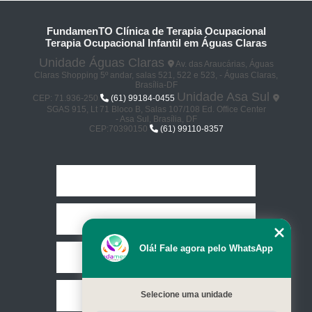
FundamenTO Clínica de Terapia Ocupacional
Terapia Ocupacional Infantil em Águas Claras
Unidade Águas Claras
Av. das Araucárias, Águas
Claras Shopping 5º andar, salas 521, 522 e 523, - Águas Claras,
Brasília-DF
Unidade Asa Sul
CEP: 71.936-250
(61) 99184-0455
SGAS 915, Lt 71 Bloco B, Salas 107/108 Ed. Office Center
- Asa Sul, Brasília, DF
CEP:70390150
(61) 99110-8357
Home
Empresa
Olá! Fale agora pelo WhatsApp
Missão
Selecione uma unidade
Serviços