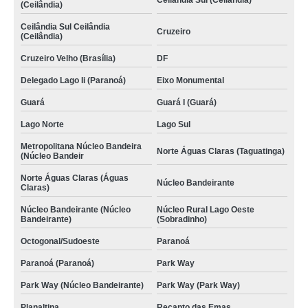
Ceilândia Sul (Ceilândia)
(Ceilândia)
Ceilândia Sul Ceilândia
Cruzeiro
(Ceilândia)
Cruzeiro Velho (Brasília)
DF
Delegado Lago Ii (Paranoá)
Eixo Monumental
Guará
Guará I (Guará)
Lago Norte
Lago Sul
Metropolitana Núcleo Bandeira
Norte Águas Claras (Taguatinga)
(Núcleo Bandeir
Norte Águas Claras (Águas
Núcleo Bandeirante
Claras)
Núcleo Bandeirante (Núcleo
Núcleo Rural Lago Oeste
Bandeirante)
(Sobradinho)
Octogonal/Sudoeste
Paranoá
Paranoá (Paranoá)
Park Way
Park Way (Núcleo Bandeirante)
Park Way (Park Way)
Planaltina
Recanto das Emas