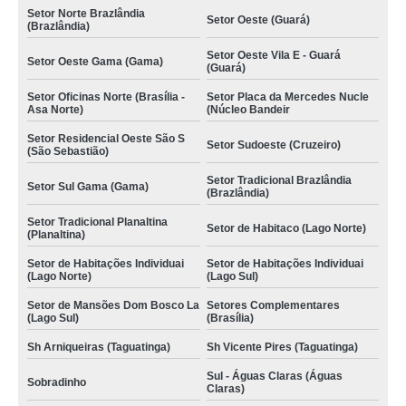
Setor Norte Brazlândia
Setor Oeste (Guará)
(Brazlândia)
Setor Oeste Vila E - Guará
Setor Oeste Gama (Gama)
(Guará)
Setor Oficinas Norte (Brasília -
Setor Placa da Mercedes Nucle
Asa Norte)
(Núcleo Bandeir
Setor Residencial Oeste São S
Setor Sudoeste (Cruzeiro)
(São Sebastião)
Setor Tradicional Brazlândia
Setor Sul Gama (Gama)
(Brazlândia)
Setor Tradicional Planaltina
Setor de Habitaco (Lago Norte)
(Planaltina)
Setor de Habitações Individuai
Setor de Habitações Individuai
(Lago Norte)
(Lago Sul)
Setor de Mansões Dom Bosco La
Setores Complementares
(Lago Sul)
(Brasília)
Sh Arniqueiras (Taguatinga)
Sh Vicente Pires (Taguatinga)
Sul - Águas Claras (Águas
Sobradinho
Claras)