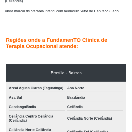
(Ceilândia)
onde marcar fisioterapia infantil com pediasuit Setor de Habitaco (Lago
Norte)
Entre em contato
Regiões onde a FundamenTO Clínica de
Terapia Ocupacional atende:
Brasília - Bairros
Areal Águas Claras (Taguatinga)
Asa Norte
Asa Sul
Brazlândia
Candangolândia
Ceilândia
Ceilândia Centro Ceilândia
Ceilândia Norte (Ceilândia)
(Ceilândia)
Ceilândia Norte Ceilândia