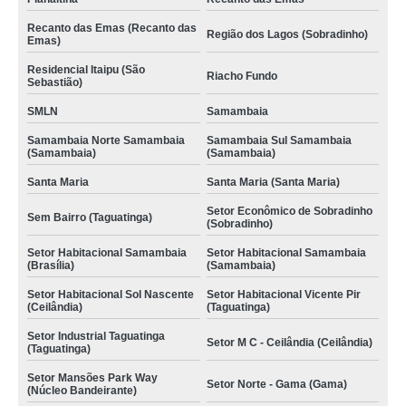
Recanto das Emas (Recanto das
Região dos Lagos (Sobradinho)
Emas)
Residencial Itaipu (São
Riacho Fundo
Sebastião)
SMLN
Samambaia
Samambaia Norte Samambaia
Samambaia Sul Samambaia
(Samambaia)
(Samambaia)
Santa Maria
Santa Maria (Santa Maria)
Setor Econômico de Sobradinho
Sem Bairro (Taguatinga)
(Sobradinho)
Setor Habitacional Samambaia
Setor Habitacional Samambaia
(Brasília)
(Samambaia)
Setor Habitacional Sol Nascente
Setor Habitacional Vicente Pir
(Ceilândia)
(Taguatinga)
Setor Industrial Taguatinga
Setor M C - Ceilândia (Ceilândia)
(Taguatinga)
Setor Mansões Park Way
Setor Norte - Gama (Gama)
(Núcleo Bandeirante)