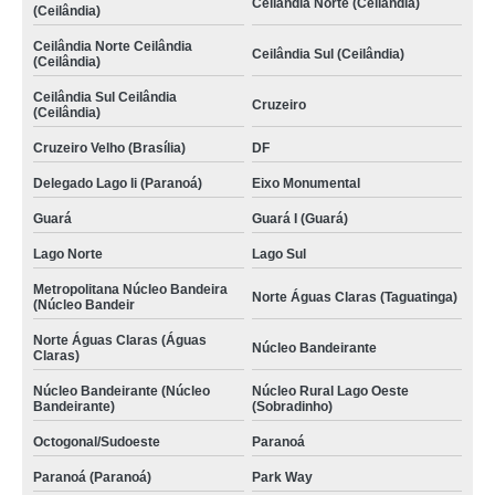
Ceilândia Norte (Ceilândia)
(Ceilândia)
Ceilândia Norte Ceilândia
Ceilândia Sul (Ceilândia)
(Ceilândia)
Ceilândia Sul Ceilândia
Cruzeiro
(Ceilândia)
Cruzeiro Velho (Brasília)
DF
Delegado Lago Ii (Paranoá)
Eixo Monumental
Guará
Guará I (Guará)
Lago Norte
Lago Sul
Metropolitana Núcleo Bandeira
Norte Águas Claras (Taguatinga)
(Núcleo Bandeir
Norte Águas Claras (Águas
Núcleo Bandeirante
Claras)
Núcleo Bandeirante (Núcleo
Núcleo Rural Lago Oeste
Bandeirante)
(Sobradinho)
Octogonal/Sudoeste
Paranoá
Paranoá (Paranoá)
Park Way