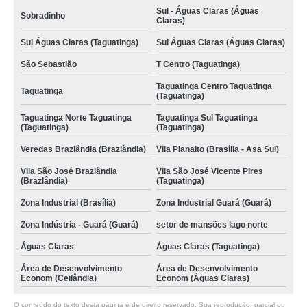
Sul - Águas Claras (Águas
Sobradinho
Claras)
Sul Águas Claras (Taguatinga)
Sul Águas Claras (Águas Claras)
São Sebastião
T Centro (Taguatinga)
Taguatinga Centro Taguatinga
Taguatinga
(Taguatinga)
Taguatinga Norte Taguatinga
Taguatinga Sul Taguatinga
(Taguatinga)
(Taguatinga)
Veredas Brazlândia (Brazlândia)
Vila Planalto (Brasília - Asa Sul)
Vila São José Brazlândia
Vila São José Vicente Pires
(Brazlândia)
(Taguatinga)
Zona Industrial (Brasília)
Zona Industrial Guará (Guará)
Zona Indústria - Guará (Guará)
setor de mansões lago norte
Águas Claras
Águas Claras (Taguatinga)
Área de Desenvolvimento
Área de Desenvolvimento
Econom (Ceilândia)
Econom (Águas Claras)
O conteúdo do texto desta página é de direito reservado. Sua reprodução, parcial ou