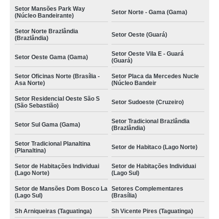
Setor Mansões Park Way
Setor Norte - Gama (Gama)
(Núcleo Bandeirante)
Setor Norte Brazlândia
Setor Oeste (Guará)
(Brazlândia)
Setor Oeste Vila E - Guará
Setor Oeste Gama (Gama)
(Guará)
Setor Oficinas Norte (Brasília -
Setor Placa da Mercedes Nucle
Asa Norte)
(Núcleo Bandeir
Setor Residencial Oeste São S
Setor Sudoeste (Cruzeiro)
(São Sebastião)
Setor Tradicional Brazlândia
Setor Sul Gama (Gama)
(Brazlândia)
Setor Tradicional Planaltina
Setor de Habitaco (Lago Norte)
(Planaltina)
Setor de Habitações Individuai
Setor de Habitações Individuai
(Lago Norte)
(Lago Sul)
Setor de Mansões Dom Bosco La
Setores Complementares
(Lago Sul)
(Brasília)
Sh Arniqueiras (Taguatinga)
Sh Vicente Pires (Taguatinga)