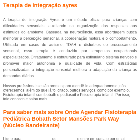
Terapia de integração ayres
A terapia de integração Ayres é um método eficaz para crianças com
dificuldades sensoriais, auxiliando na organização das respostas aos
estímulos do ambiente. Baseada na neurociência, essa abordagem busca
melhorar a percepção sensorial, a coordenação motora e o comportamento.
Utilizada em casos de autismo, TDAH e distúrbios de processamento
sensorial, essa terapia é conduzida por terapeutas ocupacionais
especializados. O tratamento é estruturado para estimular o sistema nervoso e
promover maior autonomia e qualidade de vida. Com estratégias
personalizadas, a integração sensorial melhora a adaptação da criança às
demandas diárias.
Nossos profissionais estão prontos para atendê-lo adequadamente, nós
oferecermos, além do que já foi citado, outros serviços, como por exemplo,
Fisioterapia infantil com bobath e pediasuit e Psicoterapia infantil. Por isso,
fale conosco e saiba mais.
Para saber mais sobre Onde Agendar Fisioterapia
Pediátrica Bobath Setor Mansões Park Way
(Núcleo Bandeirante)
Ligue para
(61) 99184-0455
ou
clique aqui
e entre em contato por email.