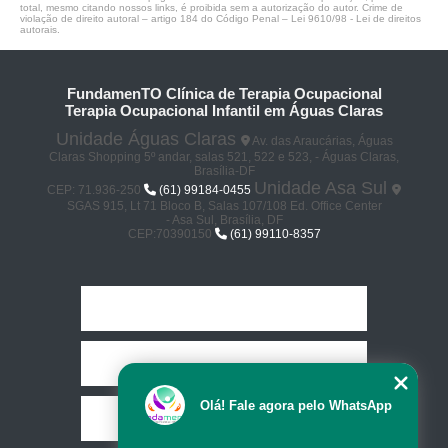
total, mesmo citando nossos links, é proibida sem a autorização do autor. Crime de
violação de direito autoral – artigo 184 do Código Penal –
Lei 9610/98 - Lei de direitos
autorais
.
FundamenTO Clínica de Terapia Ocupacional
Terapia Ocupacional Infantil em Águas Claras
Unidade Águas Claras
Av. das Araucárias, Águas
Claras Shopping 5º andar, salas 521, 522 e 523, - Águas Claras,
Brasília-DF
Unidade Asa Sul
CEP: 71.936-250
(61) 99184-0455
SGAS 915, Lt 71 Bloco B, Salas 107/108 Ed. Office Center
- Asa Sul, Brasília, DF
CEP:70390150
(61) 99110-8357
Home
Empresa
Olá! Fale agora pelo WhatsApp
Missão