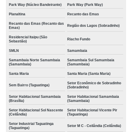
Park Way (Núcleo Bandeirante)
Park Way (Park Way)
Planaltina
Recanto das Emas
Recanto das Emas (Recanto das
Região dos Lagos (Sobradinho)
Emas)
Residencial Itaipu (São
Riacho Fundo
Sebastião)
SMLN
Samambaia
Samambaia Norte Samambaia
Samambaia Sul Samambaia
(Samambaia)
(Samambaia)
Santa Maria
Santa Maria (Santa Maria)
Setor Econômico de Sobradinho
Sem Bairro (Taguatinga)
(Sobradinho)
Setor Habitacional Samambaia
Setor Habitacional Samambaia
(Brasília)
(Samambaia)
Setor Habitacional Sol Nascente
Setor Habitacional Vicente Pir
(Ceilândia)
(Taguatinga)
Setor Industrial Taguatinga
Setor M C - Ceilândia (Ceilândia)
(Taguatinga)