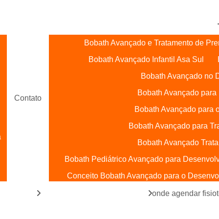
 521, 522 e 523,
Bobath Avançado e Tratamento de Pre
Bobath Avançado Infantil Asa Sul
Bobath Avançado no D
Bobath Avançado para 
Contato
Bobath Avançado para o
Bobath Avançado para Tr
a
Bobath Avançado Trata
Bobath Pediátrico Avançado para Desenvol
Conceito Bobath Avançado para o Desenvolv
Bobath Baby Terapia Ocupacional
e pediasuit
fisioterapia infantil com bobath
onde agendar fisio
l
Bobath para Bebês Asa Sul
Bobath para 