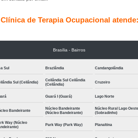
Terapia Ocupacional Pediátrica
Tera
Terapia com Conceito Neuroevolutivo Bobath I
línica de Terapia Ocupacional atende
Terapia Ocupacional com
Terapia Ocupacional com Concei
Terapia Ocupacional Infantil com Conceito 
Brasília - Bairros
Terapia Ocupacional 
Terapia Ocupacional Método Bobath Ág
a Sul
Brazlândia
Candangolândia
Terapia Pediátrica
Ceilândia Sul Ceilândia
ilândia Sul (Ceilândia)
Cruzeiro
Terapia Pediátrica com Co
(Ceilândia)
ará
Guará I (Guará)
Lago Norte
Núcleo Bandeirante
Núcleo Rural Lago Oest
cleo Bandeirante
(Núcleo Bandeirante)
(Sobradinho)
rk Way (Núcleo
Park Way (Park Way)
Planaltina
ndeirante)