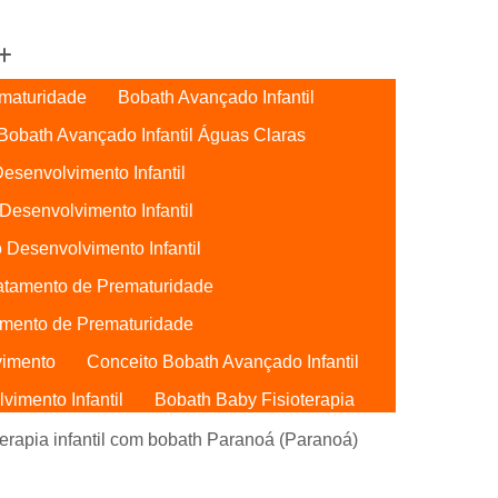
maturidade
Bobath Avançado Infantil
Bobath Avançado Infantil Águas Claras
esenvolvimento Infantil
Desenvolvimento Infantil
 Desenvolvimento Infantil
atamento de Prematuridade
mento de Prematuridade
vimento
Conceito Bobath Avançado Infantil
imento Infantil
Bobath Baby Fisioterapia
Bobath Baby Uti
Bobath para Bebês
terapia infantil com bobath Paranoá (Paranoá)
Bebês Águas Claras
Conceito Bobath Baby