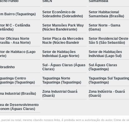
acho Fundo
SMLN
Samambaia
Setor Econômico de
Setor Habitacional
m Bairro (Taguatinga)
Sobradinho (Sobradinho)
Samambaia (Brasília)
tor M C - Ceilândia
Setor Mansões Park Way
Setor Norte - Gama
eilândia)
(Núcleo Bandeirante)
(Gama)
tor Oficinas Norte
Setor Placa da Mercedes
Setor Residencial Oeste
rasília - Asa Norte)
Nucle (Núcleo Bandeir
São S (São Sebastião)
tor de Habitaco (Lago
Setor de Habitações
Setor de Habitações
rte)
Individuai (Lago Norte)
Individuai (Lago Sul)
Sul - Águas Claras (Águas
Sul Águas Claras
bradinho
Claras)
(Taguatinga)
guatinga Centro
Taguatinga Norte
Taguatinga Sul Taguatin
guatinga (Taguatinga)
Taguatinga (Taguatinga)
(Taguatinga)
Zona Industrial Guará
Zona Indústria - Guará
na Industrial (Brasília)
(Guará)
(Guará)
ea de Desenvolvimento
onom (Águas Claras)
parcial ou total, mesmo citando nossos links, é proibida sem a autorização do autor. Crime de vi