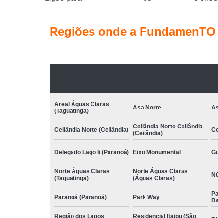
Regiões onde a FundamenTO C
Areal Águas Claras
Asa Norte
As
(Taguatinga)
Ceilândia Norte Ceilândia
Ceilândia Norte (Ceilândia)
Ce
(Ceilândia)
Delegado Lago Ii (Paranoá)
Eixo Monumental
Gu
Norte Águas Claras
Norte Águas Claras
Nú
(Taguatinga)
(Águas Claras)
Pa
Paranoá (Paranoá)
Park Way
Ba
Região dos Lagos
Residencial Itaipu (São