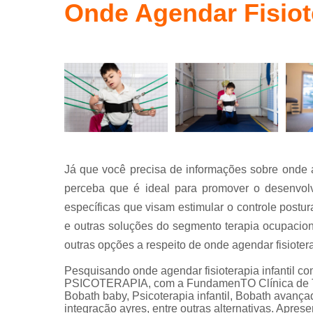
Terapia
Onde Agendar Fisiot
ocupaciona
conceito
bobath
Já que você precisa de informações sobre onde a
perceba que é ideal para promover o desenvolv
específicas que visam estimular o controle postur
e outras soluções do segmento terapia ocupacion
outras opções a respeito de onde agendar fisioter
Pesquisando onde agendar fisioterapia infantil 
PSICOTERAPIA, com a FundamenTO Clínica de Ter
Bobath baby, Psicoterapia infantil, Bobath avançad
integração ayres, entre outras alternativas. Apre