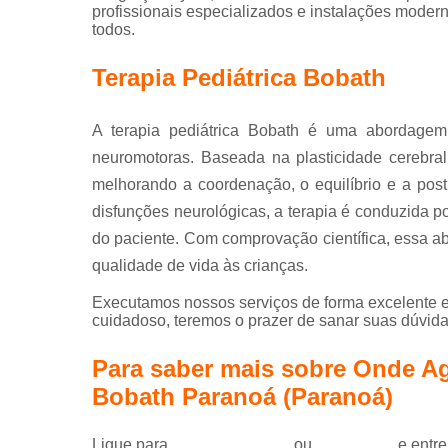
profissionais especializados e instalações moder
todos.
Terapia Pediátrica Bobath
A terapia pediátrica Bobath é uma abordagem 
neuromotoras. Baseada na plasticidade cerebral,
melhorando a coordenação, o equilíbrio e a postu
disfunções neurológicas, a terapia é conduzida p
do paciente. Com comprovação científica, essa 
qualidade de vida às crianças.
Executamos nossos serviços de forma excelente e
cuidadoso, teremos o prazer de sanar suas dúvidas
Para saber mais sobre Onde Age
Bobath Paranoá (Paranoá)
Ligue para
(61) 99184-0455
ou
clique aqui
e entre