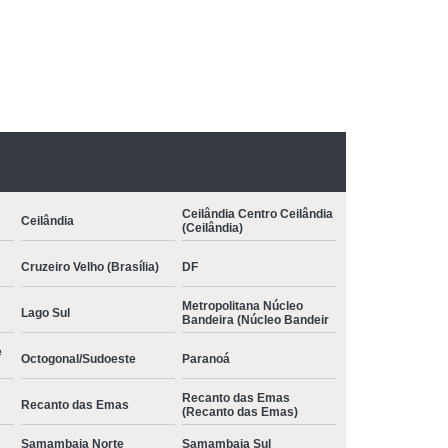
pia com Conceito Neuroevolutivo Bobath
nfantil
Terapia Infantil com Conceito Bobath
:
 Conceito Bobath Infantil
to Neuroevolutivo Bobath Infantil
Bobath
Terapia Ocupacional Método Bobath
Método Bobath Asa Sul
uas Claras
Terapia Pediátrica Bobath
Ceilândia Centro Ceilândia
Ceilândia
(Ceilândia)
 com Conceito Bobath
Cruzeiro Velho (Brasília)
DF
nceito Neuroevolutivo Bobath
Metropolitana Núcleo
Lago Sul
Bandeira (Núcleo Bandeir
e
Octogonal/Sudoeste
Paranoá
Recanto das Emas
Recanto das Emas
(Recanto das Emas)
Samambaia Norte
Samambaia Sul