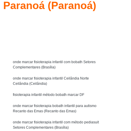
h Paranoá (Paranoá)
y Bobath
Técnica Método Bobath Baby
Fisioterapia Bobath Infantil para Autista
l Asa Sul
Fisioterapia Infantil com Bobath
Solicite um orçamento
uit
Fisioterapia Infantil com Pediasuit
MENU
Fisioterapia Infantil Método Bobath
ista
Fisioterapia Intensiva Pediasuit
onde marcar fisioterapia infantil com bobath Setores
terapia Cognitivo Comportamental Infantil
Complementares (Brasília)
icoterapia Comportamental Infantil
onde marcar fisioterapia infantil Ceilândia Norte
Crianças
Psicoterapia Infantil Comportamental
Ceilândia (Ceilândia)
Psicoterapia para Criança Autista
fisioterapia infantil método bobath marcar DF
tismo
Psicoterapia para Crianças
onde marcar fisioterapia bobath infantil para autismo
Recanto das Emas (Recanto das Emas)
Psicoterapia para Crianças Águas Claras
onde marcar fisioterapia infantil com método pediasuit
Terapia de Integração Ayres para Autista
Setores Complementares (Brasília)