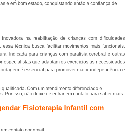
Terapia de Integração Se
nas e em bom estado, conquistando então a confiança de
Terapia de Integração Sensorial de Ayres
T
Terapia de Integração Sensorial de Ayre
Terapia Ocupacional com I
inovadora na reabilitação de crianças com dificuldades
Terapia Ocupacional com Integ
 essa técnica busca facilitar movimentos mais funcionais,
Terapia Ocupacional com Integraç
ra. Indicada para crianças com paralisia cerebral e outras
or especialistas que adaptam os exercícios às necessidades
Terapia Sensorial de Ayres
Te
abordagem é essencial para promover maior independência e
Terapia Ocupacional Bobath
Terapia Ocupacional
 qualificada. Com um atendimento diferenciado e
Terapia Ocupacional com Crianças Águas
. Por isso, não deixe de entrar em contato para saber mais.
Terapia Ocupacional Infantil
Tera
ndar Fisioterapia Infantil com
Terapia Ocupacional no Método Boba
Terapia Ocupacional para Autista
 em contato por email.