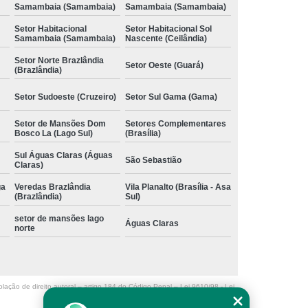
Samambaia (Samambaia)
Samambaia (Samambaia)
Setor Habitacional
Setor Habitacional Sol
Samambaia (Samambaia)
Nascente (Ceilândia)
Setor Norte Brazlândia
Setor Oeste (Guará)
(Brazlândia)
Setor Sudoeste (Cruzeiro)
Setor Sul Gama (Gama)
Setor de Mansões Dom
Setores Complementares
Bosco La (Lago Sul)
(Brasília)
Sul Águas Claras (Águas
São Sebastião
Claras)
ga
Veredas Brazlândia
Vila Planalto (Brasília - Asa
(Brazlândia)
Sul)
setor de mansões lago
Águas Claras
norte
olação de direito autoral – artigo 184 do Código Penal –
Lei 9610/98 - Lei