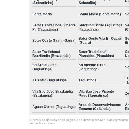
Ri
(Sobradinho)
Sebastião)
Santa Maria
Santa Maria (Santa Maria)
Se
Setor Habitacional Vicente
Setor Industrial Taguatinga
Se
Pir (Taguatinga)
(Taguatinga)
(C
Setor Oeste Vila E - Guará
Se
Setor Oeste Gama (Gama)
(Guará)
(B
Setor Tradicional
Setor Tradicional
Se
Brazlândia (Brazlândia)
Planaltina (Planaltina)
No
Sh Arniqueiras
Sh Vicente Pires
So
(Taguatinga)
(Taguatinga)
Ta
T Centro (Taguatinga)
Taguatinga
Ta
Vila São José Brazlândia
Vila São José Vicente
Zo
(Brazlândia)
Pires (Taguatinga)
Área de Desenvolvimento
Ár
Águas Claras (Taguatinga)
Econom (Ceilândia)
Ec
O conteúdo do texto desta página é de direito reservado. Sua reprodução, 
de direitos autorais
.