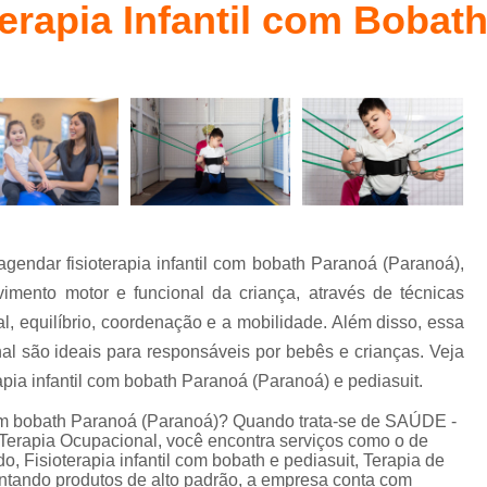
erapia Infantil com Bobat
Fisioterapia Bobath Baby
Método Bab
l
Fisioterapia Bobath Infantil para Autismo
Fisioterapia Infantil
Fisioterapia Infanti
Fisioterapia Infantil com Método Pedias
Fisioterapia Infantil Águas Claras
Fisioterapia Infantil Pediasuit para Aut
Fisioterapia Pediátrica Bobath
Psico
gendar fisioterapia infantil com bobath Paranoá (Paranoá),
Psicoterapia com Crianças
Ps
imento motor e funcional da criança, através de técnicas
Psicoterapia de Crianças
Psicoterapia em 
al, equilíbrio, coordenação e a mobilidade. Além disso, essa
Psicoterapia para Autismo Infantil
al são ideais para responsáveis por bebês e crianças. Veja
apia infantil com bobath Paranoá (Paranoá) e pediasuit.
Psicoterapia para Criança com Au
com bobath Paranoá (Paranoá)? Quando trata-se de SAÚDE -
Psicoterapia para Crianças Asa Sul
apia Ocupacional, você encontra serviços como o de
Terapia de Integração Ayres para Autismo
o, Fisioterapia infantil com bobath e pediasuit, Terapia de
sentando produtos de alto padrão, a empresa conta com