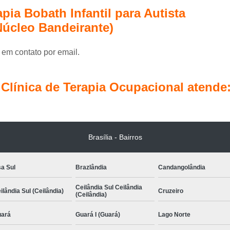
Terapia Ocupacional Pediátrica
Tera
pia Bobath Infantil para Autista
Terapia com Conceito Neuroevolutivo Bobath I
Núcleo Bandeirante)
Terapia Ocupacional com
 em contato por email.
Terapia Ocupacional com Concei
Terapia Ocupacional Infantil com Conceito 
línica de Terapia Ocupacional atende
Terapia Ocupacional 
Terapia Ocupacional Método Bobath Ág
Terapia Pediátrica
Brasília - Bairros
Terapia Pediátrica com Co
a Sul
Brazlândia
Candangolândia
Ceilândia Sul Ceilândia
ilândia Sul (Ceilândia)
Cruzeiro
(Ceilândia)
ará
Guará I (Guará)
Lago Norte