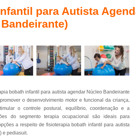
Fisioterapia Bobath Baby
Método Bab
l
Infantil para Autista Agen
Fisioterapia Bobath Infantil para Autismo
 Bandeirante)
Fisioterapia Infantil
Fisioterapia Infanti
Fisioterapia Infantil com Método Pedias
Fisioterapia Infantil Águas Claras
Fisioterapia Infantil Pediasuit para Aut
Fisioterapia Pediátrica Bobath
Psico
Psicoterapia com Crianças
Ps
Psicoterapia de Crianças
Psicoterapia em 
apia bobath infantil para autista agendar Núcleo Bandeirante
Psicoterapia para Autismo Infantil
 promover o desenvolvimento motor e funcional da criança,
Psicoterapia para Criança com Au
imular o controle postural, equilíbrio, coordenação e a
ções do segmento terapia ocupacional são ideais para
Psicoterapia para Crianças Asa Sul
ções a respeito de fisioterapia bobath infantil para autista
Terapia de Integração Ayres para Autismo
 e pediasuit.