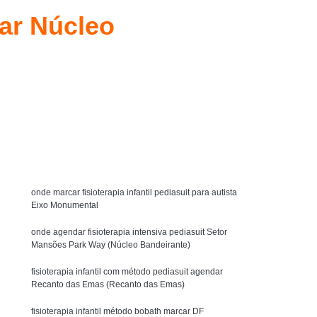
y Bobath
Técnica Método Bobath Baby
dar Núcleo
Fisioterapia Bobath Infantil para Autista
l Asa Sul
Fisioterapia Infantil com Bobath
uit
Fisioterapia Infantil com Pediasuit
Solicite um orçamento
Fisioterapia Infantil Método Bobath
ista
Fisioterapia Intensiva Pediasuit
MENU
terapia Cognitivo Comportamental Infantil
icoterapia Comportamental Infantil
onde marcar fisioterapia infantil pediasuit para autista
Crianças
Psicoterapia Infantil Comportamental
Eixo Monumental
Psicoterapia para Criança Autista
onde agendar fisioterapia intensiva pediasuit Setor
Mansões Park Way (Núcleo Bandeirante)
tismo
Psicoterapia para Crianças
fisioterapia infantil com método pediasuit agendar
Psicoterapia para Crianças Águas Claras
Recanto das Emas (Recanto das Emas)
Terapia de Integração Ayres para Autista
fisioterapia infantil método bobath marcar DF