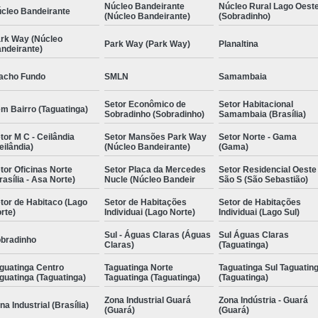
Núcleo Bandeirante
Núcleo Rural Lago Oest
cleo Bandeirante
(Núcleo Bandeirante)
(Sobradinho)
rk Way (Núcleo
Park Way (Park Way)
Planaltina
ndeirante)
acho Fundo
SMLN
Samambaia
Setor Econômico de
Setor Habitacional
m Bairro (Taguatinga)
Sobradinho (Sobradinho)
Samambaia (Brasília)
tor M C - Ceilândia
Setor Mansões Park Way
Setor Norte - Gama
eilândia)
(Núcleo Bandeirante)
(Gama)
tor Oficinas Norte
Setor Placa da Mercedes
Setor Residencial Oeste
rasília - Asa Norte)
Nucle (Núcleo Bandeir
São S (São Sebastião)
tor de Habitaco (Lago
Setor de Habitações
Setor de Habitações
rte)
Individuai (Lago Norte)
Individuai (Lago Sul)
Sul - Águas Claras (Águas
Sul Águas Claras
bradinho
Claras)
(Taguatinga)
guatinga Centro
Taguatinga Norte
Taguatinga Sul Taguatin
guatinga (Taguatinga)
Taguatinga (Taguatinga)
(Taguatinga)
Zona Industrial Guará
Zona Indústria - Guará
na Industrial (Brasília)
(Guará)
(Guará)