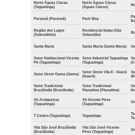
Norte Águas Claras
Norte Águas Claras
Nú
(Taguatinga)
(Águas Claras)
Pa
Paranoá (Paranoá)
Park Way
Ba
Região dos Lagos
Residencial Itaipu (São
Ri
(Sobradinho)
Sebastião)
Santa Maria
Santa Maria (Santa Maria)
Se
Setor Habitacional Vicente
Setor Industrial Taguatinga
Se
Pir (Taguatinga)
(Taguatinga)
(C
Setor Oeste Vila E - Guará
Se
Setor Oeste Gama (Gama)
(Guará)
(B
Setor Tradicional
Setor Tradicional
Se
Brazlândia (Brazlândia)
Planaltina (Planaltina)
No
Sh Arniqueiras
Sh Vicente Pires
So
(Taguatinga)
(Taguatinga)
Ta
T Centro (Taguatinga)
Taguatinga
Ta
Vila São José Brazlândia
Vila São José Vicente
Zo
(Brazlândia)
Pires (Taguatinga)