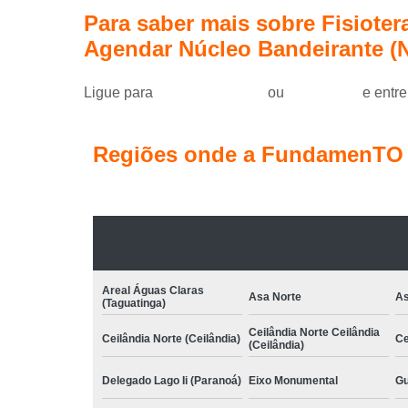
Para saber mais sobre Fisiotera
Agendar Núcleo Bandeirante (
Ligue para
(61) 99184-0455
ou
clique aqui
e entre
Regiões onde a FundamenTO C
Areal Águas Claras
Asa Norte
As
(Taguatinga)
Ceilândia Norte Ceilândia
Ceilândia Norte (Ceilândia)
Ce
(Ceilândia)
Delegado Lago Ii (Paranoá)
Eixo Monumental
Gu