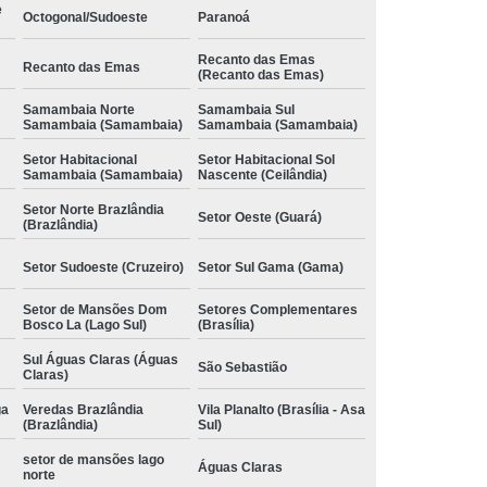
e
Octogonal/Sudoeste
Paranoá
Recanto das Emas
Recanto das Emas
(Recanto das Emas)
Samambaia Norte
Samambaia Sul
Samambaia (Samambaia)
Samambaia (Samambaia)
Setor Habitacional
Setor Habitacional Sol
Samambaia (Samambaia)
Nascente (Ceilândia)
Setor Norte Brazlândia
Setor Oeste (Guará)
(Brazlândia)
Setor Sudoeste (Cruzeiro)
Setor Sul Gama (Gama)
Setor de Mansões Dom
Setores Complementares
Bosco La (Lago Sul)
(Brasília)
Sul Águas Claras (Águas
São Sebastião
Claras)
ga
Veredas Brazlândia
Vila Planalto (Brasília - Asa
(Brazlândia)
Sul)
setor de mansões lago
Águas Claras
norte