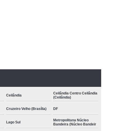
pia com Conceito Neuroevolutivo Bobath
nfantil
Terapia Infantil com Conceito Bobath
 Conceito Bobath Infantil
to Neuroevolutivo Bobath Infantil
Bobath
Terapia Ocupacional Método Bobath
:
Método Bobath Asa Sul
uas Claras
Terapia Pediátrica Bobath
 com Conceito Bobath
nceito Neuroevolutivo Bobath
Ceilândia Centro Ceilândia
Ceilândia
(Ceilândia)
Cruzeiro Velho (Brasília)
DF
Metropolitana Núcleo
Lago Sul
Bandeira (Núcleo Bandeir