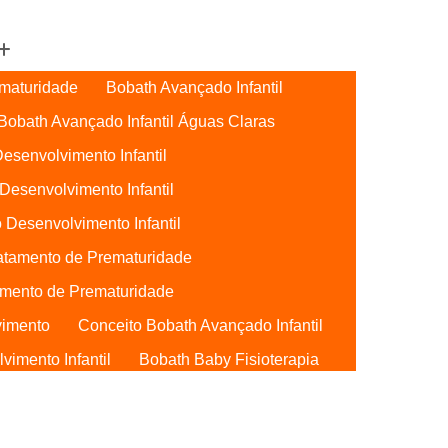
maturidade
Bobath Avançado Infantil
Bobath Avançado Infantil Águas Claras
esenvolvimento Infantil
Desenvolvimento Infantil
 Desenvolvimento Infantil
atamento de Prematuridade
mento de Prematuridade
vimento
Conceito Bobath Avançado Infantil
imento Infantil
Bobath Baby Fisioterapia
Bobath Baby Uti
Bobath para Bebês
Bebês Águas Claras
Conceito Bobath Baby