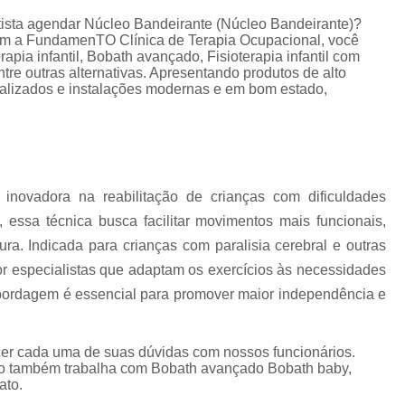
Terapia de Integração Se
autista agendar Núcleo Bandeirante (Núcleo Bandeirante)?
Terapia de Integração Sensorial de Ayres
T
 a FundamenTO Clínica de Terapia Ocupacional, você
pia infantil, Bobath avançado, Fisioterapia infantil com
Terapia de Integração Sensorial de Ayre
ntre outras alternativas. Apresentando produtos de alto
ializados e instalações modernas e em bom estado,
Terapia Ocupacional com I
Terapia Ocupacional com Integ
Terapia Ocupacional com Integraç
Terapia Sensorial de Ayres
Te
inovadora na reabilitação de crianças com dificuldades
 essa técnica busca facilitar movimentos mais funcionais,
Terapia Ocupacional Bobath
ra. Indicada para crianças com paralisia cerebral e outras
Terapia Ocupacional
or especialistas que adaptam os exercícios às necessidades
Terapia Ocupacional com Crianças Águas
abordagem é essencial para promover maior independência e
Terapia Ocupacional Infantil
Tera
Terapia Ocupacional no Método Boba
ecer cada uma de suas dúvidas com nossos funcionários.
to também trabalha com Bobath avançado Bobath baby,
Terapia Ocupacional para Autista
ato.