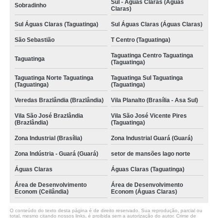
Sul - Águas Claras (Águas
Sobradinho
Claras)
Sul Águas Claras (Taguatinga)
Sul Águas Claras (Águas Claras)
São Sebastião
T Centro (Taguatinga)
Taguatinga Centro Taguatinga
Taguatinga
(Taguatinga)
Taguatinga Norte Taguatinga
Taguatinga Sul Taguatinga
(Taguatinga)
(Taguatinga)
Veredas Brazlândia (Brazlândia)
Vila Planalto (Brasília - Asa Sul)
Vila São José Brazlândia
Vila São José Vicente Pires
(Brazlândia)
(Taguatinga)
Zona Industrial (Brasília)
Zona Industrial Guará (Guará)
Zona Indústria - Guará (Guará)
setor de mansões lago norte
Águas Claras
Águas Claras (Taguatinga)
Área de Desenvolvimento
Área de Desenvolvimento
Econom (Ceilândia)
Econom (Águas Claras)
O conteúdo do texto desta página é de direito reservado. Sua reprodução, parcial ou
total, mesmo citando nossos links, é proibida sem a autorização do autor. Crime de