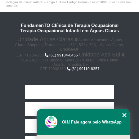
violação de direito autoral – artigo 184 do Código Penal –
Lei 9610/98 - Lei de direitos
autorais
.
FundamenTO Clínica de Terapia Ocupacional
Terapia Ocupacional Infantil em Águas Claras
Unidade Águas Claras
Av. das Araucárias, Águas
Claras Shopping 5º andar, salas 521, 522 e 523, - Águas Claras,
Brasília-DF
Unidade Asa Sul
CEP: 71.936-250
(61) 99184-0455
SGAS 915, Lt 71 Bloco B, Salas 107/108 Ed. Office Center
- Asa Sul, Brasília, DF
CEP:70390150
(61) 99110-8357
Home
Empresa
Olá! Fale agora pelo WhatsApp
Missão