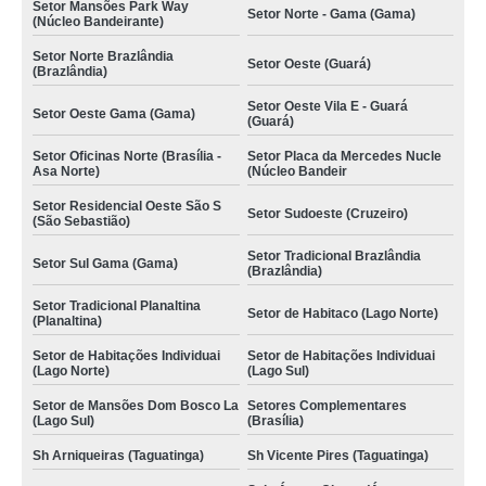
Setor Mansões Park Way
Setor Norte - Gama (Gama)
(Núcleo Bandeirante)
Setor Norte Brazlândia
Setor Oeste (Guará)
(Brazlândia)
Setor Oeste Vila E - Guará
Setor Oeste Gama (Gama)
(Guará)
Setor Oficinas Norte (Brasília -
Setor Placa da Mercedes Nucle
Asa Norte)
(Núcleo Bandeir
Setor Residencial Oeste São S
Setor Sudoeste (Cruzeiro)
(São Sebastião)
Setor Tradicional Brazlândia
Setor Sul Gama (Gama)
(Brazlândia)
Setor Tradicional Planaltina
Setor de Habitaco (Lago Norte)
(Planaltina)
Setor de Habitações Individuai
Setor de Habitações Individuai
(Lago Norte)
(Lago Sul)
Setor de Mansões Dom Bosco La
Setores Complementares
(Lago Sul)
(Brasília)
Sh Arniqueiras (Taguatinga)
Sh Vicente Pires (Taguatinga)