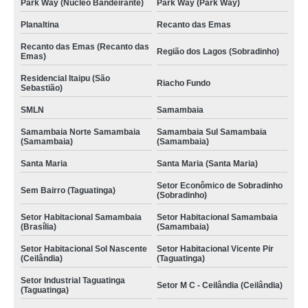
Park Way (Núcleo Bandeirante)
Park Way (Park Way)
Planaltina
Recanto das Emas
Recanto das Emas (Recanto das
Região dos Lagos (Sobradinho)
Emas)
Residencial Itaipu (São
Riacho Fundo
Sebastião)
SMLN
Samambaia
Samambaia Norte Samambaia
Samambaia Sul Samambaia
(Samambaia)
(Samambaia)
Santa Maria
Santa Maria (Santa Maria)
Setor Econômico de Sobradinho
Sem Bairro (Taguatinga)
(Sobradinho)
Setor Habitacional Samambaia
Setor Habitacional Samambaia
(Brasília)
(Samambaia)
Setor Habitacional Sol Nascente
Setor Habitacional Vicente Pir
(Ceilândia)
(Taguatinga)
Setor Industrial Taguatinga
Setor M C - Ceilândia (Ceilândia)
(Taguatinga)