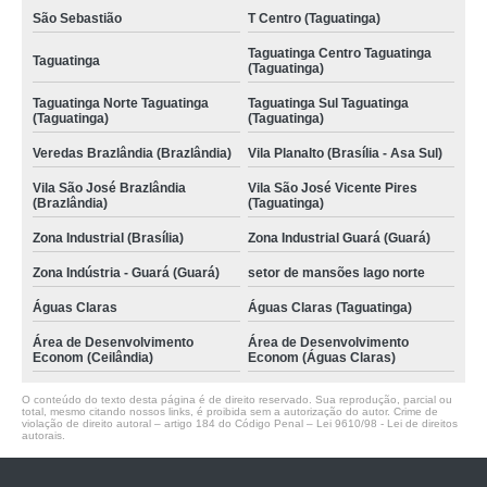
São Sebastião
T Centro (Taguatinga)
Taguatinga Centro Taguatinga
Taguatinga
(Taguatinga)
Taguatinga Norte Taguatinga
Taguatinga Sul Taguatinga
(Taguatinga)
(Taguatinga)
Veredas Brazlândia (Brazlândia)
Vila Planalto (Brasília - Asa Sul)
Vila São José Brazlândia
Vila São José Vicente Pires
(Brazlândia)
(Taguatinga)
Zona Industrial (Brasília)
Zona Industrial Guará (Guará)
Zona Indústria - Guará (Guará)
setor de mansões lago norte
Águas Claras
Águas Claras (Taguatinga)
Área de Desenvolvimento
Área de Desenvolvimento
Econom (Ceilândia)
Econom (Águas Claras)
O conteúdo do texto desta página é de direito reservado. Sua reprodução, parcial ou
total, mesmo citando nossos links, é proibida sem a autorização do autor. Crime de
violação de direito autoral – artigo 184 do Código Penal –
Lei 9610/98 - Lei de direitos
autorais
.