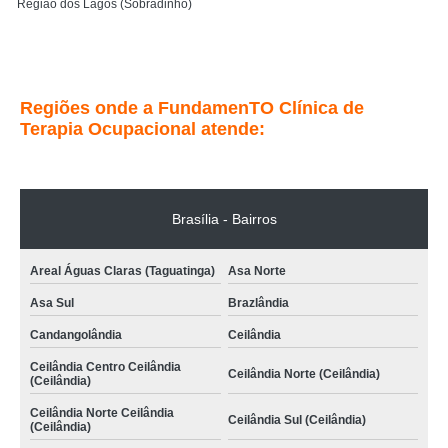
Região dos Lagos (Sobradinho)
bobath avançado para o desenvolvimento infantil tratamento Águas Claras
Entre em contato
Regiões onde a FundamenTO Clínica de
Terapia Ocupacional atende:
Brasília - Bairros
Areal Águas Claras (Taguatinga)
Asa Norte
Asa Sul
Brazlândia
Candangolândia
Ceilândia
Ceilândia Centro Ceilândia
Ceilândia Norte (Ceilândia)
(Ceilândia)
Ceilândia Norte Ceilândia
Ceilândia Sul (Ceilândia)
(Ceilândia)