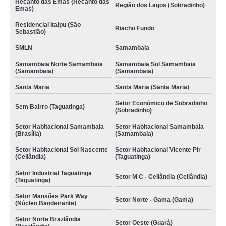
Recanto das Emas (Recanto das
Região dos Lagos (Sobradinho)
Emas)
Residencial Itaipu (São
Riacho Fundo
Sebastião)
SMLN
Samambaia
Samambaia Norte Samambaia
Samambaia Sul Samambaia
(Samambaia)
(Samambaia)
Santa Maria
Santa Maria (Santa Maria)
Setor Econômico de Sobradinho
Sem Bairro (Taguatinga)
(Sobradinho)
Setor Habitacional Samambaia
Setor Habitacional Samambaia
(Brasília)
(Samambaia)
Setor Habitacional Sol Nascente
Setor Habitacional Vicente Pir
(Ceilândia)
(Taguatinga)
Setor Industrial Taguatinga
Setor M C - Ceilândia (Ceilândia)
(Taguatinga)
Setor Mansões Park Way
Setor Norte - Gama (Gama)
(Núcleo Bandeirante)
Setor Norte Brazlândia
Setor Oeste (Guará)