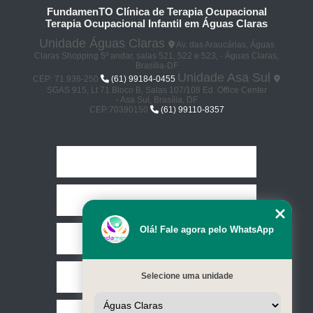
FundamenTO Clínica de Terapia Ocupacional
Terapia Ocupacional Infantil em Águas Claras
Unidade Águas Claras
Av. das Araucárias, Águas
Claras Shopping 5º andar, salas 521, 522 e 523, - Águas Claras,
Brasília-DF
Unidade Asa Sul
CEP: 71.936-250
(61) 99184-0455
SGAS 915, Lt 71 Bloco B, Salas 107/108 Ed. Office Center
- Asa Sul, Brasília, DF
CEP:70390150
(61) 99110-8357
Home
Empresa
Olá! Fale agora pelo WhatsApp
Missão
Selecione uma unidade
Serviços