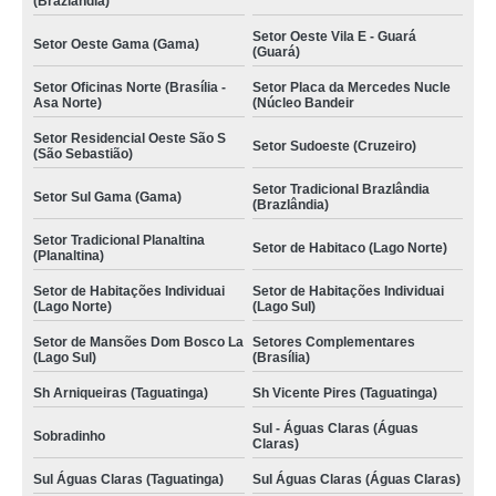
(Brazlândia)
Setor Oeste Vila E - Guará
Setor Oeste Gama (Gama)
(Guará)
Setor Oficinas Norte (Brasília -
Setor Placa da Mercedes Nucle
Asa Norte)
(Núcleo Bandeir
Setor Residencial Oeste São S
Setor Sudoeste (Cruzeiro)
(São Sebastião)
Setor Tradicional Brazlândia
Setor Sul Gama (Gama)
(Brazlândia)
Setor Tradicional Planaltina
Setor de Habitaco (Lago Norte)
(Planaltina)
Setor de Habitações Individuai
Setor de Habitações Individuai
(Lago Norte)
(Lago Sul)
Setor de Mansões Dom Bosco La
Setores Complementares
(Lago Sul)
(Brasília)
Sh Arniqueiras (Taguatinga)
Sh Vicente Pires (Taguatinga)
Sul - Águas Claras (Águas
Sobradinho
Claras)
Sul Águas Claras (Taguatinga)
Sul Águas Claras (Águas Claras)