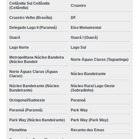
Ceilândia Sul Ceilândia
Cruzeiro
(Ceilândia)
Cruzeiro Velho (Brasília)
DF
Delegado Lago Ii (Paranoá)
Eixo Monumental
Guará
Guará I (Guará)
Lago Norte
Lago Sul
Metropolitana Núcleo Bandeira
Norte Águas Claras (Taguatinga)
(Núcleo Bandeir
Norte Águas Claras (Águas
Núcleo Bandeirante
Claras)
Núcleo Bandeirante (Núcleo
Núcleo Rural Lago Oeste
Bandeirante)
(Sobradinho)
Octogonal/Sudoeste
Paranoá
Paranoá (Paranoá)
Park Way
Park Way (Núcleo Bandeirante)
Park Way (Park Way)
Planaltina
Recanto das Emas