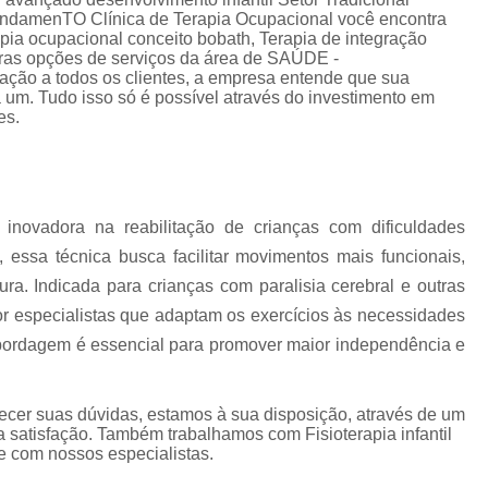
Terapia de Integração Se
FundamenTO Clínica de Terapia Ocupacional você encontra
pia ocupacional conceito bobath, Terapia de integração
Terapia de Integração Sensorial de Ayres
T
outras opções de serviços da área de SAÚDE -
ação a todos os clientes, a empresa entende que sua
Terapia de Integração Sensorial de Ayre
 um. Tudo isso só é possível através do investimento em
es.
Terapia Ocupacional com I
Terapia Ocupacional com Integ
Terapia Ocupacional com Integraç
inovadora na reabilitação de crianças com dificuldades
Terapia Sensorial de Ayres
Te
 essa técnica busca facilitar movimentos mais funcionais,
Terapia Ocupacional Bobath
ra. Indicada para crianças com paralisia cerebral e outras
Terapia Ocupacional
or especialistas que adaptam os exercícios às necessidades
Terapia Ocupacional com Crianças Águas
abordagem é essencial para promover maior independência e
Terapia Ocupacional Infantil
Tera
ecer suas dúvidas, estamos à sua disposição, através de um
Terapia Ocupacional no Método Boba
satisfação. Também trabalhamos com Fisioterapia infantil
Terapia Ocupacional para Autista
le com nossos especialistas.