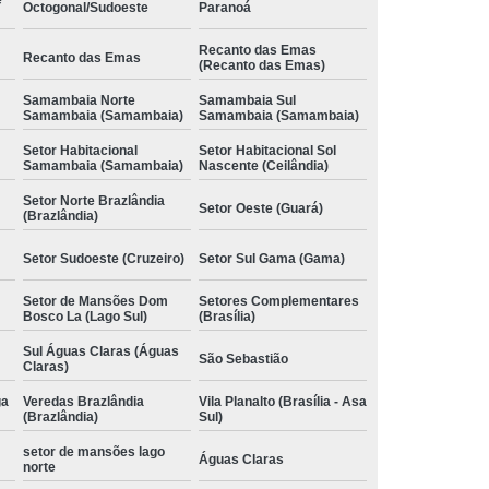
Octogonal/Sudoeste
Paranoá
Recanto das Emas
Recanto das Emas
(Recanto das Emas)
Samambaia Norte
Samambaia Sul
Samambaia (Samambaia)
Samambaia (Samambaia)
Setor Habitacional
Setor Habitacional Sol
Samambaia (Samambaia)
Nascente (Ceilândia)
Setor Norte Brazlândia
Setor Oeste (Guará)
(Brazlândia)
Setor Sudoeste (Cruzeiro)
Setor Sul Gama (Gama)
Setor de Mansões Dom
Setores Complementares
Bosco La (Lago Sul)
(Brasília)
Sul Águas Claras (Águas
São Sebastião
Claras)
ga
Veredas Brazlândia
Vila Planalto (Brasília - Asa
(Brazlândia)
Sul)
setor de mansões lago
Águas Claras
norte