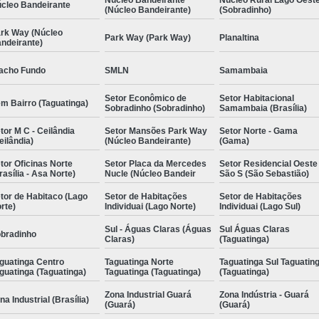
cleo Bandeirante
(Núcleo Bandeirante)
(Sobradinho)
rk Way (Núcleo
Park Way (Park Way)
Planaltina
ndeirante)
acho Fundo
SMLN
Samambaia
Setor Econômico de
Setor Habitacional
m Bairro (Taguatinga)
Sobradinho (Sobradinho)
Samambaia (Brasília)
tor M C - Ceilândia
Setor Mansões Park Way
Setor Norte - Gama
eilândia)
(Núcleo Bandeirante)
(Gama)
tor Oficinas Norte
Setor Placa da Mercedes
Setor Residencial Oeste
rasília - Asa Norte)
Nucle (Núcleo Bandeir
São S (São Sebastião)
tor de Habitaco (Lago
Setor de Habitações
Setor de Habitações
rte)
Individuai (Lago Norte)
Individuai (Lago Sul)
Sul - Águas Claras (Águas
Sul Águas Claras
bradinho
Claras)
(Taguatinga)
guatinga Centro
Taguatinga Norte
Taguatinga Sul Taguatin
guatinga (Taguatinga)
Taguatinga (Taguatinga)
(Taguatinga)
Zona Industrial Guará
Zona Indústria - Guará
na Industrial (Brasília)
(Guará)
(Guará)