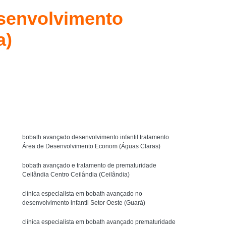
y Bobath
Técnica Método Bobath Baby
esenvolvimento
Fisioterapia Bobath Infantil para Autista
a)
l Asa Sul
Fisioterapia Infantil com Bobath
uit
Fisioterapia Infantil com Pediasuit
Solicite um orçamento
Fisioterapia Infantil Método Bobath
ista
Fisioterapia Intensiva Pediasuit
MENU
terapia Cognitivo Comportamental Infantil
icoterapia Comportamental Infantil
bobath avançado desenvolvimento infantil tratamento
Crianças
Psicoterapia Infantil Comportamental
Área de Desenvolvimento Econom (Águas Claras)
Psicoterapia para Criança Autista
bobath avançado e tratamento de prematuridade
Ceilândia Centro Ceilândia (Ceilândia)
tismo
Psicoterapia para Crianças
clínica especialista em bobath avançado no
Psicoterapia para Crianças Águas Claras
desenvolvimento infantil Setor Oeste (Guará)
Terapia de Integração Ayres para Autista
clínica especialista em bobath avançado prematuridade