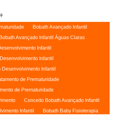
maturidade
Bobath Avançado Infantil
Bobath Avançado Infantil Águas Claras
esenvolvimento Infantil
Desenvolvimento Infantil
 Desenvolvimento Infantil
atamento de Prematuridade
mento de Prematuridade
vimento
Conceito Bobath Avançado Infantil
imento Infantil
Bobath Baby Fisioterapia
Bobath Baby Uti
Bobath para Bebês
Bebês Águas Claras
Conceito Bobath Baby