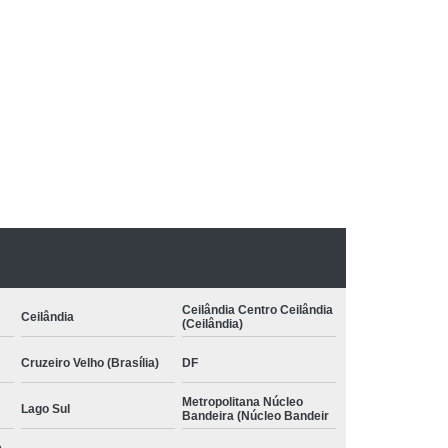
pia com Conceito Neuroevolutivo Bobath
nfantil
Terapia Infantil com Conceito Bobath
 Conceito Bobath Infantil
to Neuroevolutivo Bobath Infantil
Bobath
Terapia Ocupacional Método Bobath
:
Método Bobath Asa Sul
uas Claras
Terapia Pediátrica Bobath
 com Conceito Bobath
nceito Neuroevolutivo Bobath
Ceilândia Centro Ceilândia
Ceilândia
(Ceilândia)
Cruzeiro Velho (Brasília)
DF
Metropolitana Núcleo
Lago Sul
Bandeira (Núcleo Bandeir
e