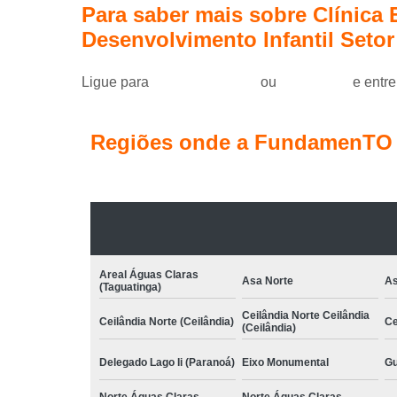
Para saber mais sobre Clínica
Desenvolvimento Infantil Setor
Ligue para
(61) 99184-0455
ou
clique aqui
e entre
Regiões onde a FundamenTO C
Areal Águas Claras
Asa Norte
As
(Taguatinga)
Ceilândia Norte Ceilândia
Ceilândia Norte (Ceilândia)
Ce
(Ceilândia)
Delegado Lago Ii (Paranoá)
Eixo Monumental
Gu
Norte Águas Claras
Norte Águas Claras