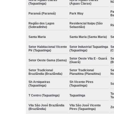
Nú
(Taguatinga)
(Águas Claras)
Pa
Paranoá (Paranoá)
Park Way
Ba
Região dos Lagos
Residencial Itaipu (São
Ri
(Sobradinho)
Sebastião)
Santa Maria
Santa Maria (Santa Maria)
Se
Setor Habitacional Vicente
Setor Industrial Taguatinga
Se
Pir (Taguatinga)
(Taguatinga)
(C
Setor Oeste Vila E - Guará
Se
Setor Oeste Gama (Gama)
(Guará)
(B
Setor Tradicional
Setor Tradicional
Se
Brazlândia (Brazlândia)
Planaltina (Planaltina)
No
Sh Arniqueiras
Sh Vicente Pires
So
(Taguatinga)
(Taguatinga)
Ta
T Centro (Taguatinga)
Taguatinga
Ta
Vila São José Brazlândia
Vila São José Vicente
Zo
(Brazlândia)
Pires (Taguatinga)