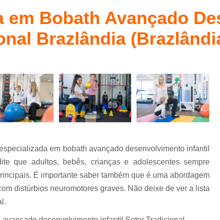
Fisioterapia Bobath Baby
Método Bab
l
da em Bobath Avançado D
Fisioterapia Bobath Infantil para Autismo
ional Brazlândia (Brazlândi
Fisioterapia Infantil
Fisioterapia Infanti
Fisioterapia Infantil com Método Pedias
Fisioterapia Infantil Águas Claras
Fisioterapia Infantil Pediasuit para Aut
Fisioterapia Pediátrica Bobath
Psico
Psicoterapia com Crianças
Ps
Psicoterapia de Crianças
Psicoterapia em 
 especializada em bobath avançado desenvolvimento infantil
Psicoterapia para Autismo Infantil
edite que adultos, bebês, crianças e adolescentes sempre
Psicoterapia para Criança com Au
rincipais. É importante saber também que é uma abordagem
 com distúrbios neuromotores graves. Não deixe de ver a lista
Psicoterapia para Crianças Asa Sul
l.
Terapia de Integração Ayres para Autismo
 avançado desenvolvimento infantil Setor Tradicional