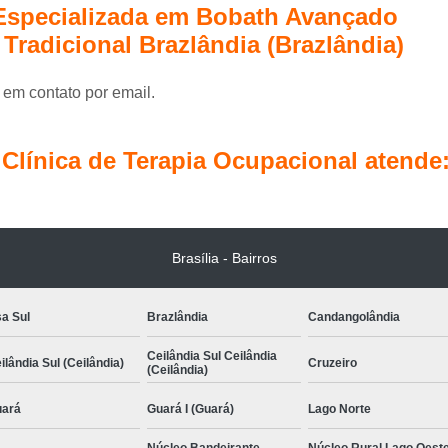
Terapia Ocupacional Pediátrica
Tera
 Especializada em Bobath Avançado
Terapia com Conceito Neuroevolutivo Bobath I
 Tradicional Brazlândia (Brazlândia)
Terapia Ocupacional com
 em contato por email.
Terapia Ocupacional com Concei
Terapia Ocupacional Infantil com Conceito 
línica de Terapia Ocupacional atende
Terapia Ocupacional 
Terapia Ocupacional Método Bobath Ág
Terapia Pediátrica
Brasília - Bairros
Terapia Pediátrica com Co
a Sul
Brazlândia
Candangolândia
Ceilândia Sul Ceilândia
ilândia Sul (Ceilândia)
Cruzeiro
(Ceilândia)
ará
Guará I (Guará)
Lago Norte
Núcleo Bandeirante
Núcleo Rural Lago Oest