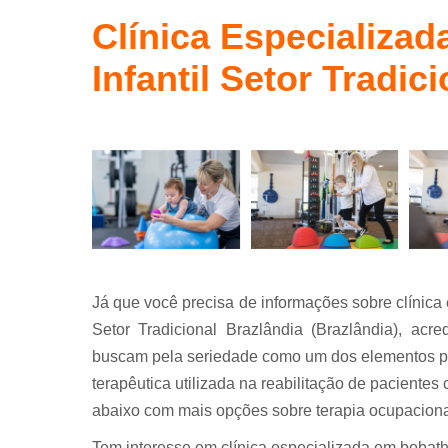
Terapia
ocupaciona
Clínica Especializa
conceito
bobath
Infantil Setor Tradic
Já que você precisa de informações sobre clínica
Setor Tradicional Brazlândia (Brazlândia), acr
buscam pela seriedade como um dos elementos p
terapêutica utilizada na reabilitação de pacientes
abaixo com mais opções sobre terapia ocupaciona
Tem interesse em clínica especializada em bobath