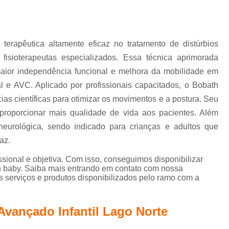
Terapia de Integração Se
Terapia de Integração Sensorial de Ayres
T
Terapia de Integração Sensorial de Ayre
apêutica altamente eficaz no tratamento de distúrbios
Terapia Ocupacional com I
fisioterapeutas especializados. Essa técnica aprimorada
maior independência funcional e melhora da mobilidade em
Terapia Ocupacional com Integ
l e AVC. Aplicado por profissionais capacitados, o Bobath
Terapia Ocupacional com Integraç
as científicas para otimizar os movimentos e a postura. Seu
Terapia Sensorial de Ayres
Te
proporcionar mais qualidade de vida aos pacientes. Além
Terapia Ocupacional Bobath
 neurológica, sendo indicado para crianças e adultos que
az.
Terapia Ocupacional
ional e objetiva. Com isso, conseguimos disponibilizar
Terapia Ocupacional com Crianças Águas
h baby. Saiba mais entrando em contato com nossa
 serviços e produtos disponibilizados pelo ramo com a
Terapia Ocupacional Infantil
Tera
Terapia Ocupacional no Método Boba
Avançado Infantil Lago Norte
Terapia Ocupacional para Autista