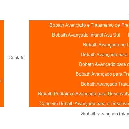
 521, 522 e 523,
Bobath Avançado e Tratamento de Pre
Bobath Avançado Infantil Asa Sul
Bobath Avançado no D
Bobath Avançado para 
Contato
Bobath Avançado para o
Bobath Avançado para Tr
a
Bobath Avançado Trata
Bobath Pediátrico Avançado para Desenvol
Conceito Bobath Avançado para o Desenvolv
Bobath Baby Terapia Ocupacional
ado para tratamento de prematuridade
bobath avançado infan
l
Bobath para Bebês Asa Sul
Bobath para 