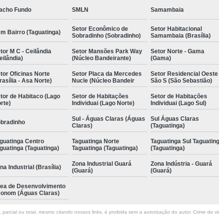
acho Fundo
SMLN
Samambaia
Setor Econômico de
Setor Habitacional
m Bairro (Taguatinga)
Sobradinho (Sobradinho)
Samambaia (Brasília)
tor M C - Ceilândia
Setor Mansões Park Way
Setor Norte - Gama
eilândia)
(Núcleo Bandeirante)
(Gama)
tor Oficinas Norte
Setor Placa da Mercedes
Setor Residencial Oeste
rasília - Asa Norte)
Nucle (Núcleo Bandeir
São S (São Sebastião)
tor de Habitaco (Lago
Setor de Habitações
Setor de Habitações
rte)
Individuai (Lago Norte)
Individuai (Lago Sul)
Sul - Águas Claras (Águas
Sul Águas Claras
bradinho
Claras)
(Taguatinga)
guatinga Centro
Taguatinga Norte
Taguatinga Sul Taguatin
guatinga (Taguatinga)
Taguatinga (Taguatinga)
(Taguatinga)
Zona Industrial Guará
Zona Indústria - Guará
na Industrial (Brasília)
(Guará)
(Guará)
ea de Desenvolvimento
onom (Águas Claras)
parcial ou total, mesmo citando nossos links, é proibida sem a autorização do autor. Crime de vi