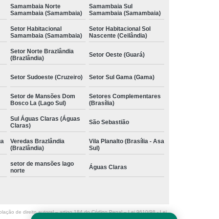
Samambaia Norte
Samambaia Sul
Samambaia (Samambaia)
Samambaia (Samambaia)
Setor Habitacional
Setor Habitacional Sol
Samambaia (Samambaia)
Nascente (Ceilândia)
Setor Norte Brazlândia
Setor Oeste (Guará)
(Brazlândia)
Setor Sudoeste (Cruzeiro)
Setor Sul Gama (Gama)
Setor de Mansões Dom
Setores Complementares
Bosco La (Lago Sul)
(Brasília)
Sul Águas Claras (Águas
São Sebastião
Claras)
ga
Veredas Brazlândia
Vila Planalto (Brasília - Asa
(Brazlândia)
Sul)
setor de mansões lago
Águas Claras
norte
olação de direito autoral – artigo 184 do Código Penal –
Lei 9610/98 - Lei