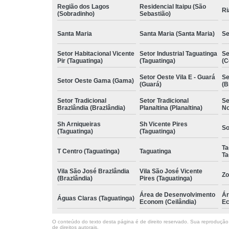
Região dos Lagos
Residencial Itaipu (São
Ri
(Sobradinho)
Sebastião)
Santa Maria
Santa Maria (Santa Maria)
Se
Setor Habitacional Vicente
Setor Industrial Taguatinga
Se
Pir (Taguatinga)
(Taguatinga)
(C
Setor Oeste Vila E - Guará
Se
Setor Oeste Gama (Gama)
(Guará)
(B
Setor Tradicional
Setor Tradicional
Se
Brazlândia (Brazlândia)
Planaltina (Planaltina)
No
Sh Arniqueiras
Sh Vicente Pires
So
(Taguatinga)
(Taguatinga)
Ta
T Centro (Taguatinga)
Taguatinga
Ta
Vila São José Brazlândia
Vila São José Vicente
Zo
(Brazlândia)
Pires (Taguatinga)
Área de Desenvolvimento
Ár
Águas Claras (Taguatinga)
Econom (Ceilândia)
Ec
O conteúdo do texto desta página é de direito reservado. Sua reprodução, 
de direitos autorais
.