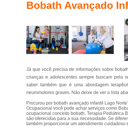
Terapia
Bobath Avançado Inf
ocupaciona
conceito
bobath
Já que você precisa de informações sobre bobath 
crianças e adolescentes sempre buscam pela se
saber também que é uma abordagem terapêutica
neuromotores graves. Não deixe de ver a lista ab
Procurou por bobath avançado infantil Lago Nor
Ocupacional você pode achar serviços como Bobath
ocupacional conceito bobath, Terapia Pediátrica B
são oferecidas para a sua necessidade. Se difer
também proporcionar um atendimento cuidadoso e 