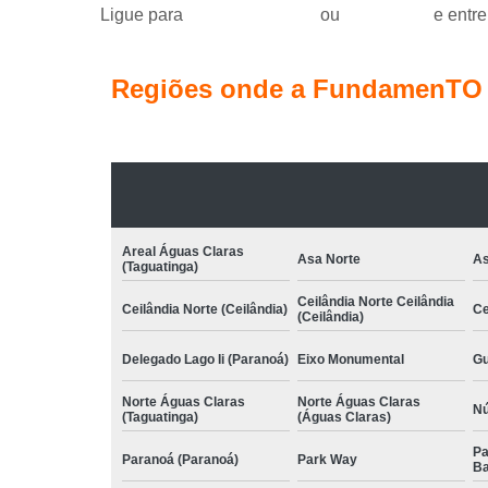
Ligue para
(61) 99184-0455
ou
clique aqui
e entre
Regiões onde a FundamenTO C
Areal Águas Claras
Asa Norte
As
(Taguatinga)
Ceilândia Norte Ceilândia
Ceilândia Norte (Ceilândia)
Ce
(Ceilândia)
Delegado Lago Ii (Paranoá)
Eixo Monumental
Gu
Norte Águas Claras
Norte Águas Claras
Nú
(Taguatinga)
(Águas Claras)
Pa
Paranoá (Paranoá)
Park Way
Ba