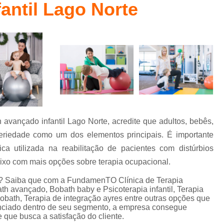
antil Lago Norte
Fisioterapia Bobath Baby
Método Bab
l
Fisioterapia Bobath Infantil para Autismo
Fisioterapia Infantil
Fisioterapia Infanti
Fisioterapia Infantil com Método Pedias
Fisioterapia Infantil Águas Claras
Fisioterapia Infantil Pediasuit para Aut
Fisioterapia Pediátrica Bobath
Psico
avançado infantil Lago Norte, acredite que adultos, bebês,
Psicoterapia com Crianças
Ps
riedade como um dos elementos principais. É importante
Psicoterapia de Crianças
Psicoterapia em 
 utilizada na reabilitação de pacientes com distúrbios
Psicoterapia para Autismo Infantil
aixo com mais opções sobre terapia ocupacional.
Psicoterapia para Criança com Au
te? Saiba que com a FundamenTO Clínica de Terapia
 avançado, Bobath baby e Psicoterapia infantil, Terapia
Psicoterapia para Crianças Asa Sul
obath, Terapia de integração ayres entre outras opções que
enciado dentro de seu segmento, a empresa consegue
Terapia de Integração Ayres para Autismo
que busca a satisfação do cliente.