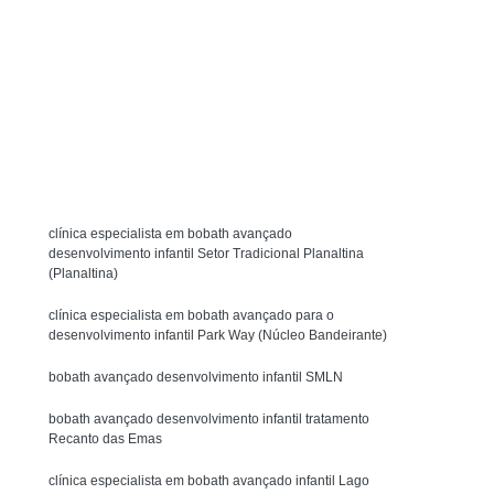
y Bobath
Técnica Método Bobath Baby
Fisioterapia Bobath Infantil para Autista
l Asa Sul
Fisioterapia Infantil com Bobath
Solicite um orçamento
uit
Fisioterapia Infantil com Pediasuit
MENU
Fisioterapia Infantil Método Bobath
ista
Fisioterapia Intensiva Pediasuit
clínica especialista em bobath avançado
terapia Cognitivo Comportamental Infantil
desenvolvimento infantil Setor Tradicional Planaltina
(Planaltina)
icoterapia Comportamental Infantil
Crianças
Psicoterapia Infantil Comportamental
clínica especialista em bobath avançado para o
desenvolvimento infantil Park Way (Núcleo Bandeirante)
Psicoterapia para Criança Autista
bobath avançado desenvolvimento infantil SMLN
tismo
Psicoterapia para Crianças
bobath avançado desenvolvimento infantil tratamento
Psicoterapia para Crianças Águas Claras
Recanto das Emas
Terapia de Integração Ayres para Autista
clínica especialista em bobath avançado infantil Lago