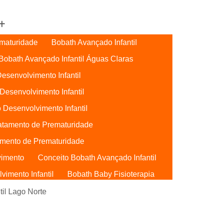
maturidade
Bobath Avançado Infantil
Bobath Avançado Infantil Águas Claras
esenvolvimento Infantil
Desenvolvimento Infantil
 Desenvolvimento Infantil
atamento de Prematuridade
mento de Prematuridade
vimento
Conceito Bobath Avançado Infantil
imento Infantil
Bobath Baby Fisioterapia
Bobath Baby Uti
Bobath para Bebês
til Lago Norte
Bebês Águas Claras
Conceito Bobath Baby