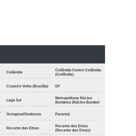
pia com Conceito Neuroevolutivo Bobath
nfantil
Terapia Infantil com Conceito Bobath
 Conceito Bobath Infantil
:
to Neuroevolutivo Bobath Infantil
Bobath
Terapia Ocupacional Método Bobath
Método Bobath Asa Sul
uas Claras
Terapia Pediátrica Bobath
Ceilândia Centro Ceilândia
Ceilândia
 com Conceito Bobath
(Ceilândia)
nceito Neuroevolutivo Bobath
Cruzeiro Velho (Brasília)
DF
Metropolitana Núcleo
Lago Sul
Bandeira (Núcleo Bandeir
e
Octogonal/Sudoeste
Paranoá
Recanto das Emas
Recanto das Emas
(Recanto das Emas)