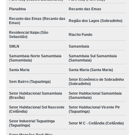
Planaltina
Recanto das Emas
Recanto das Emas (Recanto das
Região dos Lagos (Sobradinho)
Emas)
Residencial Itaipu (São
Riacho Fundo
Sebastião)
SMLN
Samambaia
Samambaia Norte Samambaia
Samambaia Sul Samambaia
(Samambaia)
(Samambaia)
Santa Maria
Santa Maria (Santa Maria)
Setor Econômico de Sobradinho
Sem Bairro (Taguatinga)
(Sobradinho)
Setor Habitacional Samambaia
Setor Habitacional Samambaia
(Brasília)
(Samambaia)
Setor Habitacional Sol Nascente
Setor Habitacional Vicente Pir
(Ceilândia)
(Taguatinga)
Setor Industrial Taguatinga
Setor M C - Ceilândia (Ceilândia)
(Taguatinga)