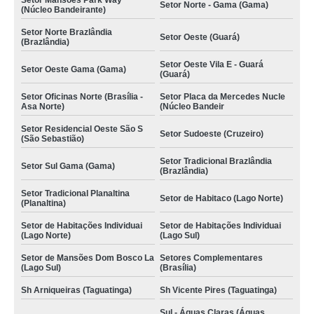
Setor Mansões Park Way
Setor Norte - Gama (Gama)
(Núcleo Bandeirante)
Setor Norte Brazlândia
Setor Oeste (Guará)
(Brazlândia)
Setor Oeste Vila E - Guará
Setor Oeste Gama (Gama)
(Guará)
Setor Oficinas Norte (Brasília -
Setor Placa da Mercedes Nucle
Asa Norte)
(Núcleo Bandeir
Setor Residencial Oeste São S
Setor Sudoeste (Cruzeiro)
(São Sebastião)
Setor Tradicional Brazlândia
Setor Sul Gama (Gama)
(Brazlândia)
Setor Tradicional Planaltina
Setor de Habitaco (Lago Norte)
(Planaltina)
Setor de Habitações Individuai
Setor de Habitações Individuai
(Lago Norte)
(Lago Sul)
Setor de Mansões Dom Bosco La
Setores Complementares
(Lago Sul)
(Brasília)
Sh Arniqueiras (Taguatinga)
Sh Vicente Pires (Taguatinga)
Sul - Águas Claras (Águas