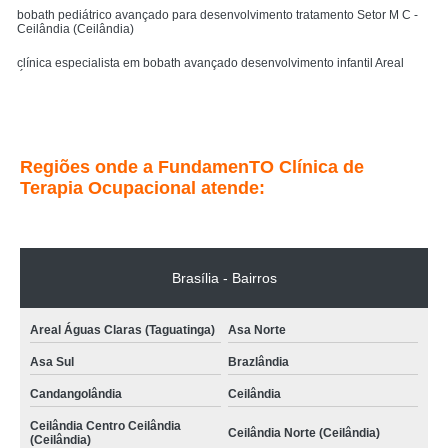
bobath pediátrico avançado para desenvolvimento tratamento Setor M C -
Ceilândia (Ceilândia)
clínica especialista em bobath avançado desenvolvimento infantil Areal
Águas Claras (Taguatinga)
clínica especialista em conceito bobath avançado infantil Samambaia Norte
Entre em contato
Samambaia (Samambaia)
Regiões onde a FundamenTO Clínica de
Terapia Ocupacional atende:
Brasília - Bairros
Areal Águas Claras (Taguatinga)
Asa Norte
Asa Sul
Brazlândia
Candangolândia
Ceilândia
Ceilândia Centro Ceilândia
Ceilândia Norte (Ceilândia)
(Ceilândia)