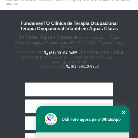
violação de direito autoral – artigo 184 do Código Penal –
Lei 9610/98 - Lei de direitos
autorais
.
FundamenTO Clínica de Terapia Ocupacional
Terapia Ocupacional Infantil em Águas Claras
Unidade Águas Claras
Av. das Araucárias, Águas
Claras Shopping 5º andar, salas 521, 522 e 523, - Águas Claras,
Brasília-DF
Unidade Asa Sul
CEP: 71.936-250
(61) 99184-0455
SGAS 915, Lt 71 Bloco B, Salas 107/108 Ed. Office Center
- Asa Sul, Brasília, DF
CEP:70390150
(61) 99110-8357
Home
Empresa
Olá! Fale agora pelo WhatsApp
Missão