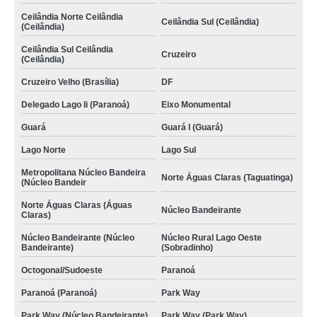
Ceilândia Norte Ceilândia
Ceilândia Sul (Ceilândia)
(Ceilândia)
Ceilândia Sul Ceilândia
Cruzeiro
(Ceilândia)
Cruzeiro Velho (Brasília)
DF
Delegado Lago Ii (Paranoá)
Eixo Monumental
Guará
Guará I (Guará)
Lago Norte
Lago Sul
Metropolitana Núcleo Bandeira
Norte Águas Claras (Taguatinga)
(Núcleo Bandeir
Norte Águas Claras (Águas
Núcleo Bandeirante
Claras)
Núcleo Bandeirante (Núcleo
Núcleo Rural Lago Oeste
Bandeirante)
(Sobradinho)
Octogonal/Sudoeste
Paranoá
Paranoá (Paranoá)
Park Way
Park Way (Núcleo Bandeirante)
Park Way (Park Way)