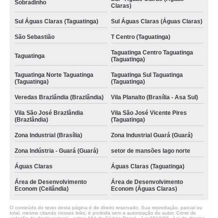
Sobradinho
Claras)
Sul Águas Claras (Taguatinga)
Sul Águas Claras (Águas Claras)
São Sebastião
T Centro (Taguatinga)
Taguatinga Centro Taguatinga
Taguatinga
(Taguatinga)
Taguatinga Norte Taguatinga
Taguatinga Sul Taguatinga
(Taguatinga)
(Taguatinga)
Veredas Brazlândia (Brazlândia)
Vila Planalto (Brasília - Asa Sul)
Vila São José Brazlândia
Vila São José Vicente Pires
(Brazlândia)
(Taguatinga)
Zona Industrial (Brasília)
Zona Industrial Guará (Guará)
Zona Indústria - Guará (Guará)
setor de mansões lago norte
Águas Claras
Águas Claras (Taguatinga)
Área de Desenvolvimento
Área de Desenvolvimento
Econom (Ceilândia)
Econom (Águas Claras)
O conteúdo do texto desta página é de direito reservado. Sua reprodução, parcial ou
total, mesmo citando nossos links, é proibida sem a autorização do autor. Crime de