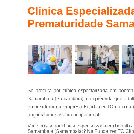
Terapia
ocupaciona
Clínica Especializa
conceito
bobath
Prematuridade Sam
Se procura por clínica especializada em bobat
Samambaia (Samambaia), compreenda que adultos
e consideram a empresa
FundamenTO
como a m
opções sobre terapia ocupacional.
Você busca por clínica especializada em bobath
Samambaia (Samambaia)? Na FundamenTO Clínica