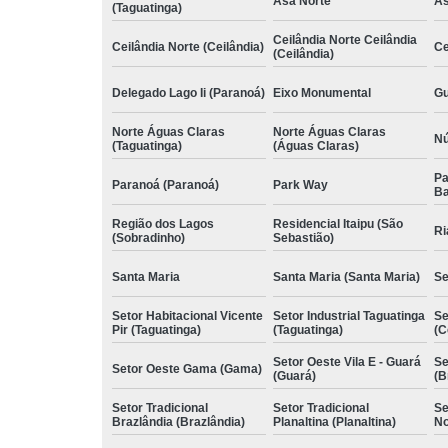
Asa Norte
As
(Taguatinga)
Ceilândia Norte Ceilândia
Ceilândia Norte (Ceilândia)
Ce
(Ceilândia)
Delegado Lago Ii (Paranoá)
Eixo Monumental
Gu
Norte Águas Claras
Norte Águas Claras
Nú
(Taguatinga)
(Águas Claras)
Pa
Paranoá (Paranoá)
Park Way
Ba
Região dos Lagos
Residencial Itaipu (São
Ri
(Sobradinho)
Sebastião)
Santa Maria
Santa Maria (Santa Maria)
Se
Setor Habitacional Vicente
Setor Industrial Taguatinga
Se
Pir (Taguatinga)
(Taguatinga)
(C
Setor Oeste Vila E - Guará
Se
Setor Oeste Gama (Gama)
(Guará)
(B
Setor Tradicional
Setor Tradicional
Se
Brazlândia (Brazlândia)
Planaltina (Planaltina)
No