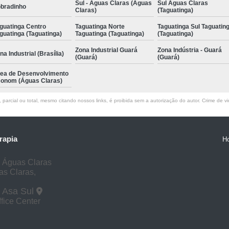
Sul - Águas Claras (Águas
Sul Águas Claras
bradinho
Claras)
(Taguatinga)
guatinga Centro
Taguatinga Norte
Taguatinga Sul Taguatin
guatinga (Taguatinga)
Taguatinga (Taguatinga)
(Taguatinga)
Zona Industrial Guará
Zona Indústria - Guará
na Industrial (Brasília)
(Guará)
(Guará)
ea de Desenvolvimento
onom (Águas Claras)
parcial ou total, mesmo citando nossos links, é proibida sem a autorização do autor. Crime de vi
rapia
H
, Águas Claras
as Claras,
 Asa Sul
fice Center