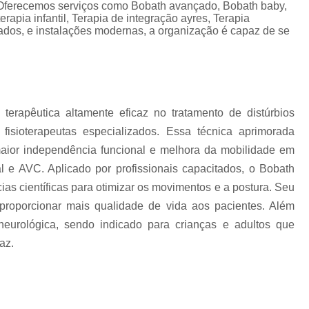
Terapia de Integração Se
ferecemos serviços como Bobath avançado, Bobath baby,
erapia infantil, Terapia de integração ayres, Terapia
Terapia de Integração Sensorial de Ayres
T
ados, e instalações modernas, a organização é capaz de se
Terapia de Integração Sensorial de Ayre
Terapia Ocupacional com I
Terapia Ocupacional com Integ
apêutica altamente eficaz no tratamento de distúrbios
Terapia Ocupacional com Integraç
fisioterapeutas especializados. Essa técnica aprimorada
Terapia Sensorial de Ayres
Te
maior independência funcional e melhora da mobilidade em
l e AVC. Aplicado por profissionais capacitados, o Bobath
Terapia Ocupacional Bobath
as científicas para otimizar os movimentos e a postura. Seu
Terapia Ocupacional
proporcionar mais qualidade de vida aos pacientes. Além
Terapia Ocupacional com Crianças Águas
 neurológica, sendo indicado para crianças e adultos que
Terapia Ocupacional Infantil
Tera
az.
Terapia Ocupacional no Método Boba
Terapia Ocupacional para Autista