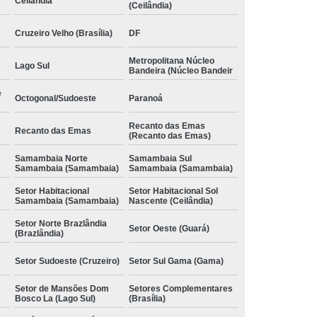
Ceilândia
(Ceilândia)
Cruzeiro Velho (Brasília)
DF
Metropolitana Núcleo
Lago Sul
Bandeira (Núcleo Bandeir
e
Octogonal/Sudoeste
Paranoá
Recanto das Emas
Recanto das Emas
(Recanto das Emas)
Samambaia Norte
Samambaia Sul
Samambaia (Samambaia)
Samambaia (Samambaia)
Setor Habitacional
Setor Habitacional Sol
Samambaia (Samambaia)
Nascente (Ceilândia)
Setor Norte Brazlândia
Setor Oeste (Guará)
(Brazlândia)
Setor Sudoeste (Cruzeiro)
Setor Sul Gama (Gama)
Setor de Mansões Dom
Setores Complementares
Bosco La (Lago Sul)
(Brasília)