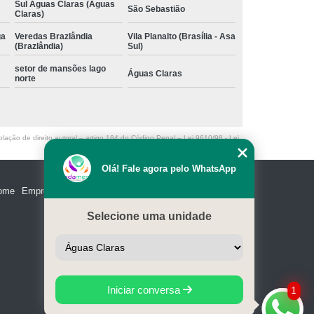
Sul Águas Claras (Águas
São Sebastião
Claras)
ga
Veredas Brazlândia
Vila Planalto (Brasília - Asa
(Brazlândia)
Sul)
setor de mansões lago
Águas Claras
norte
olação de direito autoral – artigo 184 do Código Penal –
Lei 9610/98 - Lei
Olá! Fale agora pelo WhatsApp
ome
Empresa
Missão
Serviços
Contato
Mapa do site
Selecione uma unidade
Iniciar conversa
1