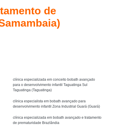
y Bobath
Técnica Método Bobath Baby
atamento de
Fisioterapia Bobath Infantil para Autista
(Samambaia)
l Asa Sul
Fisioterapia Infantil com Bobath
uit
Fisioterapia Infantil com Pediasuit
Solicite um orçamento
Fisioterapia Infantil Método Bobath
ista
Fisioterapia Intensiva Pediasuit
MENU
terapia Cognitivo Comportamental Infantil
icoterapia Comportamental Infantil
clínica especializada em conceito bobath avançado
Crianças
Psicoterapia Infantil Comportamental
para o desenvolvimento infantil Taguatinga Sul
Taguatinga (Taguatinga)
Psicoterapia para Criança Autista
clínica especialista em bobath avançado para
tismo
Psicoterapia para Crianças
desenvolvimento infantil Zona Industrial Guará (Guará)
Psicoterapia para Crianças Águas Claras
clínica especializada em bobath avançado e tratamento
Terapia de Integração Ayres para Autista
de prematuridade Brazlândia