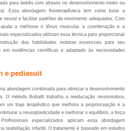
Terapia Ocupacional Pediátrica
Tera
tada para bebês com atrasos no desenvolvimento motor ou
Terapia com Conceito Neuroevolutivo Bobath I
bral. Essa abordagem fisioterapêutica tem como base a
de neural e facilitar padrões de movimento adequados. Com
Terapia Ocupacional com
 ajuda a melhorar o tônus muscular, a coordenação e a
Terapia Ocupacional com Concei
nais especializados utilizam essa técnica para proporcionar
Terapia Ocupacional Infantil com Conceito 
nstrução das habilidades motoras essenciais para seu
 em evidências científicas e adaptado às necessidades
Terapia Ocupacional 
Terapia Ocupacional Método Bobath Ág
Terapia Pediátrica
h e pediasuit
Terapia Pediátrica com Co
é uma abordagem combinada para otimizar o desenvolvimento
as. O método Bobath trabalha a reeducação neuromotora,
om um traje terapêutico que melhora a propriocepção e a
stimular a neuroplasticidade e melhorar o equilíbrio, a força
rofissionais especializados aplicam essa abordagem
na reabilitação infantil. O tratamento é baseado em estudos