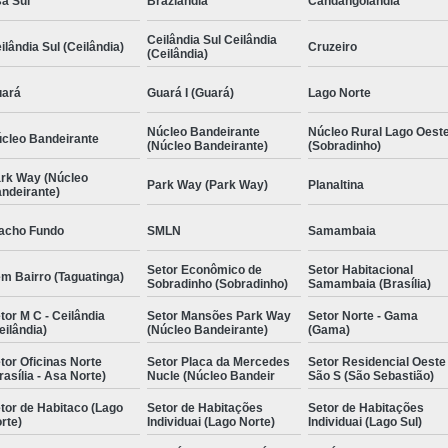
a Sul
Brazlândia
Candangolândia
Ceilândia Sul Ceilândia
ilândia Sul (Ceilândia)
Cruzeiro
(Ceilândia)
ará
Guará I (Guará)
Lago Norte
Núcleo Bandeirante
Núcleo Rural Lago Oest
cleo Bandeirante
(Núcleo Bandeirante)
(Sobradinho)
rk Way (Núcleo
Park Way (Park Way)
Planaltina
ndeirante)
acho Fundo
SMLN
Samambaia
Setor Econômico de
Setor Habitacional
m Bairro (Taguatinga)
Sobradinho (Sobradinho)
Samambaia (Brasília)
tor M C - Ceilândia
Setor Mansões Park Way
Setor Norte - Gama
eilândia)
(Núcleo Bandeirante)
(Gama)
tor Oficinas Norte
Setor Placa da Mercedes
Setor Residencial Oeste
rasília - Asa Norte)
Nucle (Núcleo Bandeir
São S (São Sebastião)
tor de Habitaco (Lago
Setor de Habitações
Setor de Habitações
rte)
Individuai (Lago Norte)
Individuai (Lago Sul)