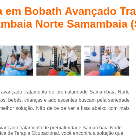
Fisioterapia Bobath Baby
Método Bab
l
da em Bobath Avançado Tr
Fisioterapia Bobath Infantil para Autismo
ambaia Norte Samambaia 
Fisioterapia Infantil
Fisioterapia Infanti
Fisioterapia Infantil com Método Pedias
Fisioterapia Infantil Águas Claras
Fisioterapia Infantil Pediasuit para Aut
Fisioterapia Pediátrica Bobath
Psico
Psicoterapia com Crianças
Ps
Psicoterapia de Crianças
Psicoterapia em 
h avançado tratamento de prematuridade Samambaia Norte
Psicoterapia para Autismo Infantil
, bebês, crianças e adolescentes buscam pela seriedade
Psicoterapia para Criança com Au
elhor solução. Não deixe de ver a lista abaixo com mais
Psicoterapia para Crianças Asa Sul
 avançado tratamento de prematuridade Samambaia Norte
Terapia de Integração Ayres para Autismo
 de Terapia Ocupacional, você encontra a solução que