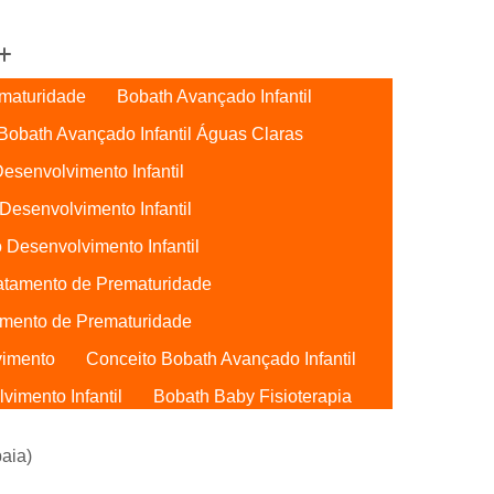
maturidade
Bobath Avançado Infantil
Bobath Avançado Infantil Águas Claras
esenvolvimento Infantil
Desenvolvimento Infantil
 Desenvolvimento Infantil
atamento de Prematuridade
mento de Prematuridade
vimento
Conceito Bobath Avançado Infantil
imento Infantil
Bobath Baby Fisioterapia
Bobath Baby Uti
Bobath para Bebês
aia)
Bebês Águas Claras
Conceito Bobath Baby