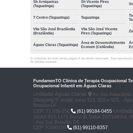
Sh Arniqueiras
Sh Vicente Pires
So
(Taguatinga)
(Taguatinga)
Ta
T Centro (Taguatinga)
Taguatinga
Ta
Vila São José Brazlândia
Vila São José Vicente
Zo
(Brazlândia)
Pires (Taguatinga)
Área de Desenvolvimento
Ár
Águas Claras (Taguatinga)
Econom (Ceilândia)
Ec
O conteúdo do texto desta página é de direito reservado. Sua reprodução, 
de direitos autorais
.
FundamenTO Clínica de Terapia Ocupacional Te
Ocupacional Infantil em Águas Claras
Unidade Águas Claras
Av. das Araucárias
Shopping 5º andar, salas 521, 522 e 523, - Águ
Brasília-DF
Unidade
CEP: 71.936-250
(61) 99184-0455
SGAS 915, Lt 71 Bloco B, Salas 107/108 Ed. Of
- Asa Sul, Brasília, DF
CEP:70390150
(61) 99110-8357