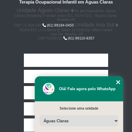
Terapia Ocupacional Infantil em Águas Claras
Unidade Águas Claras
Av. das Araucárias, Águas
Claras Shopping 5º andar, salas 521, 522 e 523, - Águas Claras,
Brasília-DF
Unidade Asa Sul
CEP: 71.936-250
(61) 99184-0455
SGAS 915, Lt 71 Bloco B, Salas 107/108 Ed. Office Center
- Asa Sul, Brasília, DF
CEP:70390150
(61) 99110-8357
Home
Empresa
Olá! Fale agora pelo WhatsApp
Missão
Selecione uma unidade
Serviços
Contato