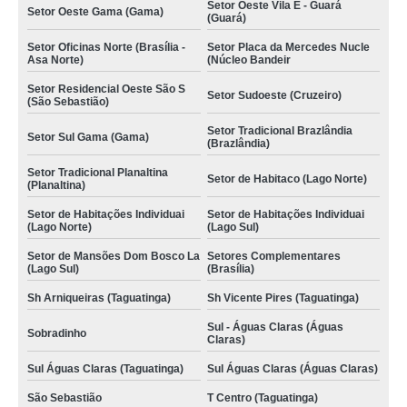
Setor Oeste Vila E - Guará
Setor Oeste Gama (Gama)
(Guará)
Setor Oficinas Norte (Brasília -
Setor Placa da Mercedes Nucle
Asa Norte)
(Núcleo Bandeir
Setor Residencial Oeste São S
Setor Sudoeste (Cruzeiro)
(São Sebastião)
Setor Tradicional Brazlândia
Setor Sul Gama (Gama)
(Brazlândia)
Setor Tradicional Planaltina
Setor de Habitaco (Lago Norte)
(Planaltina)
Setor de Habitações Individuai
Setor de Habitações Individuai
(Lago Norte)
(Lago Sul)
Setor de Mansões Dom Bosco La
Setores Complementares
(Lago Sul)
(Brasília)
Sh Arniqueiras (Taguatinga)
Sh Vicente Pires (Taguatinga)
Sul - Águas Claras (Águas
Sobradinho
Claras)
Sul Águas Claras (Taguatinga)
Sul Águas Claras (Águas Claras)
São Sebastião
T Centro (Taguatinga)