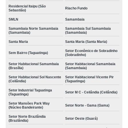
Residencial Itaipu (São
Riacho Fundo
Sebastião)
SMLN
Samambaia
Samambaia Norte Samambaia
Samambaia Sul Samambaia
(Samambaia)
(Samambaia)
Santa Maria
Santa Maria (Santa Maria)
Setor Econômico de Sobradinho
Sem Bairro (Taguatinga)
(Sobradinho)
Setor Habitacional Samambaia
Setor Habitacional Samambaia
(Brasília)
(Samambaia)
Setor Habitacional Sol Nascente
Setor Habitacional Vicente Pir
(Ceilândia)
(Taguatinga)
Setor Industrial Taguatinga
Setor M C - Ceilândia (Ceilândia)
(Taguatinga)
Setor Mansões Park Way
Setor Norte - Gama (Gama)
(Núcleo Bandeirante)
Setor Norte Brazlândia
Setor Oeste (Guará)
(Brazlândia)