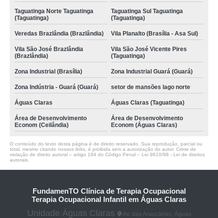
Taguatinga Norte Taguatinga
Taguatinga Sul Taguatinga
(Taguatinga)
(Taguatinga)
Veredas Brazlândia (Brazlândia)
Vila Planalto (Brasília - Asa Sul)
Vila São José Brazlândia
Vila São José Vicente Pires
(Brazlândia)
(Taguatinga)
Zona Industrial (Brasília)
Zona Industrial Guará (Guará)
Zona Indústria - Guará (Guará)
setor de mansões lago norte
Águas Claras
Águas Claras (Taguatinga)
Área de Desenvolvimento
Área de Desenvolvimento
Econom (Ceilândia)
Econom (Águas Claras)
O conteúdo do texto desta página é de direito reservado. Sua reprodução, parcial ou
total, mesmo citando nossos links, é proibida sem a autorização do autor. Crime de
violação de direito autoral – artigo 184 do Código Penal –
Lei 9610/98 - Lei de direitos
autorais
.
FundamenTO Clínica de Terapia Ocupacional
Terapia Ocupacional Infantil em Águas Claras
Unidade Águas Claras
Av. das Araucárias, Águas