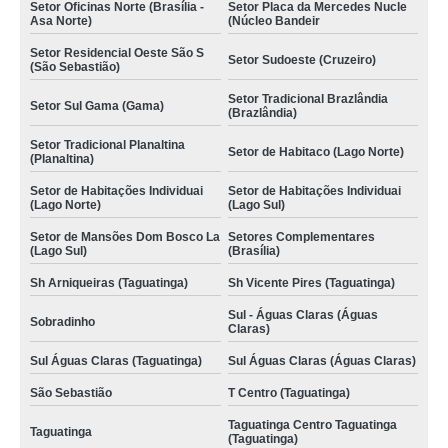
Setor Oficinas Norte (Brasília -
Setor Placa da Mercedes Nucle
Asa Norte)
(Núcleo Bandeir
Setor Residencial Oeste São S
Setor Sudoeste (Cruzeiro)
(São Sebastião)
Setor Tradicional Brazlândia
Setor Sul Gama (Gama)
(Brazlândia)
Setor Tradicional Planaltina
Setor de Habitaco (Lago Norte)
(Planaltina)
Setor de Habitações Individuai
Setor de Habitações Individuai
(Lago Norte)
(Lago Sul)
Setor de Mansões Dom Bosco La
Setores Complementares
(Lago Sul)
(Brasília)
Sh Arniqueiras (Taguatinga)
Sh Vicente Pires (Taguatinga)
Sul - Águas Claras (Águas
Sobradinho
Claras)
Sul Águas Claras (Taguatinga)
Sul Águas Claras (Águas Claras)
São Sebastião
T Centro (Taguatinga)
Taguatinga Centro Taguatinga
Taguatinga
(Taguatinga)