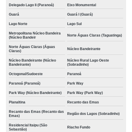
Delegado Lago Ii (Paranoá)
Eixo Monumental
Guará
Guará I (Guará)
Lago Norte
Lago Sul
Metropolitana Núcleo Bandeira
Norte Águas Claras (Taguatinga)
(Núcleo Bandeir
Norte Águas Claras (Águas
Núcleo Bandeirante
Claras)
Núcleo Bandeirante (Núcleo
Núcleo Rural Lago Oeste
Bandeirante)
(Sobradinho)
Octogonal/Sudoeste
Paranoá
Paranoá (Paranoá)
Park Way
Park Way (Núcleo Bandeirante)
Park Way (Park Way)
Planaltina
Recanto das Emas
Recanto das Emas (Recanto das
Região dos Lagos (Sobradinho)
Emas)
Residencial Itaipu (São
Riacho Fundo
Sebastião)