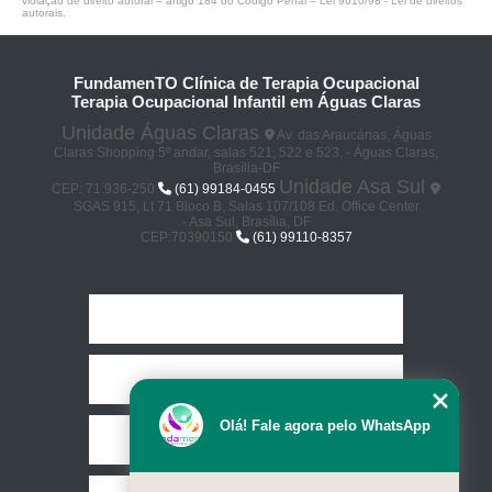
violação de direito autoral – artigo 184 do Código Penal –
Lei 9610/98 - Lei de direitos
autorais
.
FundamenTO Clínica de Terapia Ocupacional
Terapia Ocupacional Infantil em Águas Claras
Unidade Águas Claras
Av. das Araucárias, Águas
Claras Shopping 5º andar, salas 521, 522 e 523, - Águas Claras,
Brasília-DF
Unidade Asa Sul
CEP: 71.936-250
(61) 99184-0455
SGAS 915, Lt 71 Bloco B, Salas 107/108 Ed. Office Center
- Asa Sul, Brasília, DF
CEP:70390150
(61) 99110-8357
Home
Empresa
Olá! Fale agora pelo WhatsApp
Missão