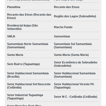
Planaltina
Recanto das Emas
Recanto das Emas (Recanto das
Região dos Lagos (Sobradinho)
Emas)
Residencial Itaipu (São
Riacho Fundo
Sebastião)
SMLN
Samambaia
Samambaia Norte Samambaia
Samambaia Sul Samambaia
(Samambaia)
(Samambaia)
Santa Maria
Santa Maria (Santa Maria)
Setor Econômico de Sobradinho
Sem Bairro (Taguatinga)
(Sobradinho)
Setor Habitacional Samambaia
Setor Habitacional Samambaia
(Brasília)
(Samambaia)
Setor Habitacional Sol Nascente
Setor Habitacional Vicente Pir
(Ceilândia)
(Taguatinga)
Setor Industrial Taguatinga
Setor M C - Ceilândia (Ceilândia)
(Taguatinga)