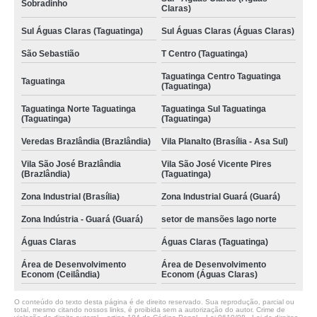
Sobradinho
Claras)
Sul Águas Claras (Taguatinga)
Sul Águas Claras (Águas Claras)
São Sebastião
T Centro (Taguatinga)
Taguatinga Centro Taguatinga
Taguatinga
(Taguatinga)
Taguatinga Norte Taguatinga
Taguatinga Sul Taguatinga
(Taguatinga)
(Taguatinga)
Veredas Brazlândia (Brazlândia)
Vila Planalto (Brasília - Asa Sul)
Vila São José Brazlândia
Vila São José Vicente Pires
(Brazlândia)
(Taguatinga)
Zona Industrial (Brasília)
Zona Industrial Guará (Guará)
Zona Indústria - Guará (Guará)
setor de mansões lago norte
Águas Claras
Águas Claras (Taguatinga)
Área de Desenvolvimento
Área de Desenvolvimento
Econom (Ceilândia)
Econom (Águas Claras)
O conteúdo do texto desta página é de direito reservado. Sua reprodução, parcial ou
total, mesmo citando nossos links, é proibida sem a autorização do autor. Crime de