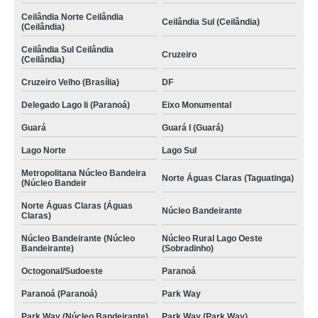
Ceilândia Norte Ceilândia
Ceilândia Sul (Ceilândia)
(Ceilândia)
Ceilândia Sul Ceilândia
Cruzeiro
(Ceilândia)
Cruzeiro Velho (Brasília)
DF
Delegado Lago Ii (Paranoá)
Eixo Monumental
Guará
Guará I (Guará)
Lago Norte
Lago Sul
Metropolitana Núcleo Bandeira
Norte Águas Claras (Taguatinga)
(Núcleo Bandeir
Norte Águas Claras (Águas
Núcleo Bandeirante
Claras)
Núcleo Bandeirante (Núcleo
Núcleo Rural Lago Oeste
Bandeirante)
(Sobradinho)
Octogonal/Sudoeste
Paranoá
Paranoá (Paranoá)
Park Way
Park Way (Núcleo Bandeirante)
Park Way (Park Way)