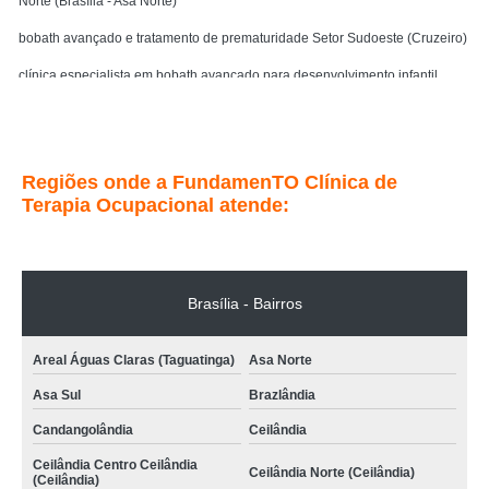
Norte (Brasília - Asa Norte)
bobath avançado e tratamento de prematuridade Setor Sudoeste (Cruzeiro)
clínica especialista em bobath avançado para desenvolvimento infantil
Residencial Itaipu (São Sebastião)
Entre em contato
Regiões onde a FundamenTO Clínica de
Terapia Ocupacional atende:
Brasília - Bairros
Areal Águas Claras (Taguatinga)
Asa Norte
Asa Sul
Brazlândia
Candangolândia
Ceilândia
Ceilândia Centro Ceilândia
Ceilândia Norte (Ceilândia)
(Ceilândia)