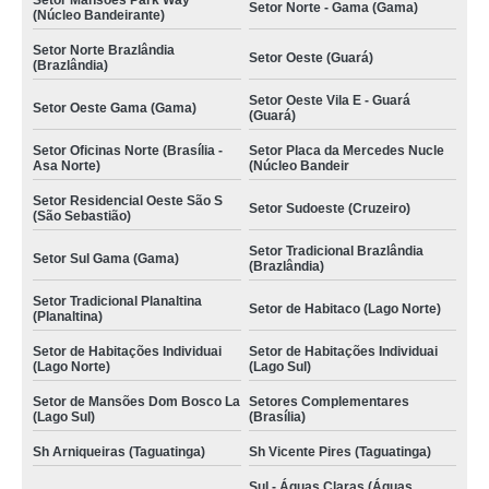
Setor Mansões Park Way
Setor Norte - Gama (Gama)
(Núcleo Bandeirante)
Setor Norte Brazlândia
Setor Oeste (Guará)
(Brazlândia)
Setor Oeste Vila E - Guará
Setor Oeste Gama (Gama)
(Guará)
Setor Oficinas Norte (Brasília -
Setor Placa da Mercedes Nucle
Asa Norte)
(Núcleo Bandeir
Setor Residencial Oeste São S
Setor Sudoeste (Cruzeiro)
(São Sebastião)
Setor Tradicional Brazlândia
Setor Sul Gama (Gama)
(Brazlândia)
Setor Tradicional Planaltina
Setor de Habitaco (Lago Norte)
(Planaltina)
Setor de Habitações Individuai
Setor de Habitações Individuai
(Lago Norte)
(Lago Sul)
Setor de Mansões Dom Bosco La
Setores Complementares
(Lago Sul)
(Brasília)
Sh Arniqueiras (Taguatinga)
Sh Vicente Pires (Taguatinga)
Sul - Águas Claras (Águas