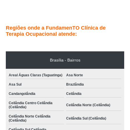
bobath avançado desenvolvimento infantil tratamento Samambaia
Entre em contato
Regiões onde a FundamenTO Clínica de
Terapia Ocupacional atende:
Brasília - Bairros
Areal Águas Claras (Taguatinga)
Asa Norte
Asa Sul
Brazlândia
Candangolândia
Ceilândia
Ceilândia Centro Ceilândia
Ceilândia Norte (Ceilândia)
(Ceilândia)
Ceilândia Norte Ceilândia
Ceilândia Sul (Ceilândia)
(Ceilândia)
Ceilândia Sul Ceilândia