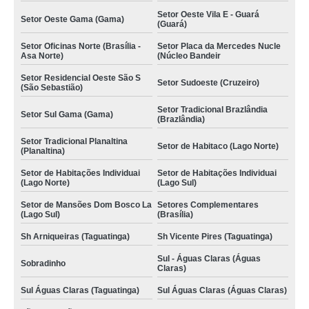
Setor Oeste Vila E - Guará
Setor Oeste Gama (Gama)
(Guará)
Setor Oficinas Norte (Brasília -
Setor Placa da Mercedes Nucle
Asa Norte)
(Núcleo Bandeir
Setor Residencial Oeste São S
Setor Sudoeste (Cruzeiro)
(São Sebastião)
Setor Tradicional Brazlândia
Setor Sul Gama (Gama)
(Brazlândia)
Setor Tradicional Planaltina
Setor de Habitaco (Lago Norte)
(Planaltina)
Setor de Habitações Individuai
Setor de Habitações Individuai
(Lago Norte)
(Lago Sul)
Setor de Mansões Dom Bosco La
Setores Complementares
(Lago Sul)
(Brasília)
Sh Arniqueiras (Taguatinga)
Sh Vicente Pires (Taguatinga)
Sul - Águas Claras (Águas
Sobradinho
Claras)
Sul Águas Claras (Taguatinga)
Sul Águas Claras (Águas Claras)