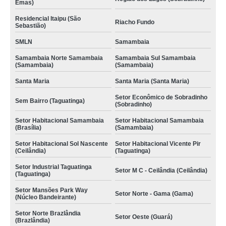
Emas)
Residencial Itaipu (São
Riacho Fundo
Sebastião)
SMLN
Samambaia
Samambaia Norte Samambaia
Samambaia Sul Samambaia
(Samambaia)
(Samambaia)
Santa Maria
Santa Maria (Santa Maria)
Setor Econômico de Sobradinho
Sem Bairro (Taguatinga)
(Sobradinho)
Setor Habitacional Samambaia
Setor Habitacional Samambaia
(Brasília)
(Samambaia)
Setor Habitacional Sol Nascente
Setor Habitacional Vicente Pir
(Ceilândia)
(Taguatinga)
Setor Industrial Taguatinga
Setor M C - Ceilândia (Ceilândia)
(Taguatinga)
Setor Mansões Park Way
Setor Norte - Gama (Gama)
(Núcleo Bandeirante)
Setor Norte Brazlândia
Setor Oeste (Guará)
(Brazlândia)