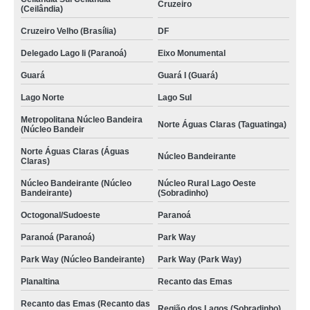
Cruzeiro
(Ceilândia)
Cruzeiro Velho (Brasília)
DF
Delegado Lago Ii (Paranoá)
Eixo Monumental
Guará
Guará I (Guará)
Lago Norte
Lago Sul
Metropolitana Núcleo Bandeira
Norte Águas Claras (Taguatinga)
(Núcleo Bandeir
Norte Águas Claras (Águas
Núcleo Bandeirante
Claras)
Núcleo Bandeirante (Núcleo
Núcleo Rural Lago Oeste
Bandeirante)
(Sobradinho)
Octogonal/Sudoeste
Paranoá
Paranoá (Paranoá)
Park Way
Park Way (Núcleo Bandeirante)
Park Way (Park Way)
Planaltina
Recanto das Emas
Recanto das Emas (Recanto das
Região dos Lagos (Sobradinho)