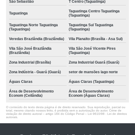
São Sebastião
T Centro (Taguatinga)
Taguatinga Centro Taguatinga
Taguatinga
(Taguatinga)
Taguatinga Norte Taguatinga
Taguatinga Sul Taguatinga
(Taguatinga)
(Taguatinga)
Veredas Brazlândia (Brazlândia)
Vila Planalto (Brasília - Asa Sul)
Vila São José Brazlândia
Vila São José Vicente Pires
(Brazlândia)
(Taguatinga)
Zona Industrial (Brasília)
Zona Industrial Guará (Guará)
Zona Indústria - Guará (Guará)
setor de mansões lago norte
Águas Claras
Águas Claras (Taguatinga)
Área de Desenvolvimento
Área de Desenvolvimento
Econom (Ceilândia)
Econom (Águas Claras)
O conteúdo do texto desta página é de direito reservado. Sua reprodução, parcial ou
total, mesmo citando nossos links, é proibida sem a autorização do autor. Crime de
violação de direito autoral – artigo 184 do Código Penal –
Lei 9610/98 - Lei de direitos
autorais
.