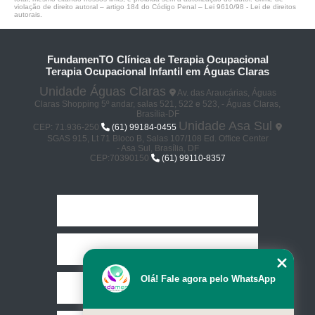
violação de direito autoral – artigo 184 do Código Penal –
Lei 9610/98 - Lei de direitos
autorais
.
FundamenTO Clínica de Terapia Ocupacional
Terapia Ocupacional Infantil em Águas Claras
Unidade Águas Claras
Av. das Araucárias, Águas
Claras Shopping 5º andar, salas 521, 522 e 523, - Águas Claras,
Brasília-DF
Unidade Asa Sul
CEP: 71.936-250
(61) 99184-0455
SGAS 915, Lt 71 Bloco B, Salas 107/108 Ed. Office Center
- Asa Sul, Brasília, DF
CEP:70390150
(61) 99110-8357
Home
Empresa
Olá! Fale agora pelo WhatsApp
Missão