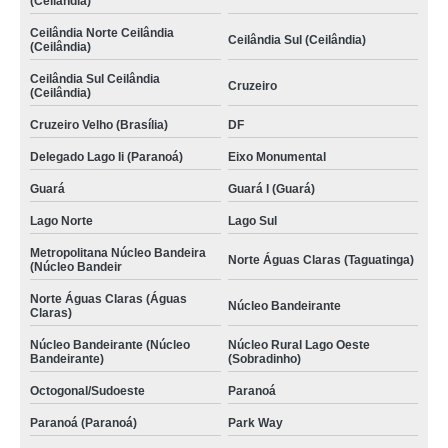
(Ceilândia)
Ceilândia Norte Ceilândia
Ceilândia Sul (Ceilândia)
(Ceilândia)
Ceilândia Sul Ceilândia
Cruzeiro
(Ceilândia)
Cruzeiro Velho (Brasília)
DF
Delegado Lago Ii (Paranoá)
Eixo Monumental
Guará
Guará I (Guará)
Lago Norte
Lago Sul
Metropolitana Núcleo Bandeira
Norte Águas Claras (Taguatinga)
(Núcleo Bandeir
Norte Águas Claras (Águas
Núcleo Bandeirante
Claras)
Núcleo Bandeirante (Núcleo
Núcleo Rural Lago Oeste
Bandeirante)
(Sobradinho)
Octogonal/Sudoeste
Paranoá
Paranoá (Paranoá)
Park Way