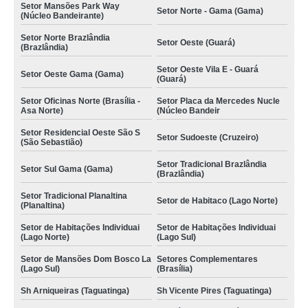
Setor Mansões Park Way
Setor Norte - Gama (Gama)
(Núcleo Bandeirante)
Setor Norte Brazlândia
Setor Oeste (Guará)
(Brazlândia)
Setor Oeste Vila E - Guará
Setor Oeste Gama (Gama)
(Guará)
Setor Oficinas Norte (Brasília -
Setor Placa da Mercedes Nucle
Asa Norte)
(Núcleo Bandeir
Setor Residencial Oeste São S
Setor Sudoeste (Cruzeiro)
(São Sebastião)
Setor Tradicional Brazlândia
Setor Sul Gama (Gama)
(Brazlândia)
Setor Tradicional Planaltina
Setor de Habitaco (Lago Norte)
(Planaltina)
Setor de Habitações Individuai
Setor de Habitações Individuai
(Lago Norte)
(Lago Sul)
Setor de Mansões Dom Bosco La
Setores Complementares
(Lago Sul)
(Brasília)
Sh Arniqueiras (Taguatinga)
Sh Vicente Pires (Taguatinga)