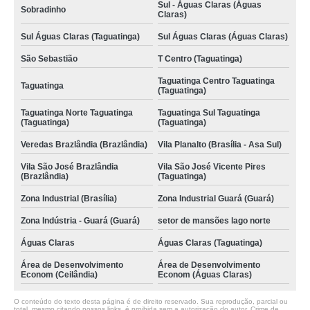
Sul - Águas Claras (Águas
Sobradinho
Claras)
Sul Águas Claras (Taguatinga)
Sul Águas Claras (Águas Claras)
São Sebastião
T Centro (Taguatinga)
Taguatinga Centro Taguatinga
Taguatinga
(Taguatinga)
Taguatinga Norte Taguatinga
Taguatinga Sul Taguatinga
(Taguatinga)
(Taguatinga)
Veredas Brazlândia (Brazlândia)
Vila Planalto (Brasília - Asa Sul)
Vila São José Brazlândia
Vila São José Vicente Pires
(Brazlândia)
(Taguatinga)
Zona Industrial (Brasília)
Zona Industrial Guará (Guará)
Zona Indústria - Guará (Guará)
setor de mansões lago norte
Águas Claras
Águas Claras (Taguatinga)
Área de Desenvolvimento
Área de Desenvolvimento
Econom (Ceilândia)
Econom (Águas Claras)
O conteúdo do texto desta página é de direito reservado. Sua reprodução, parcial ou
total, mesmo citando nossos links, é proibida sem a autorização do autor. Crime de