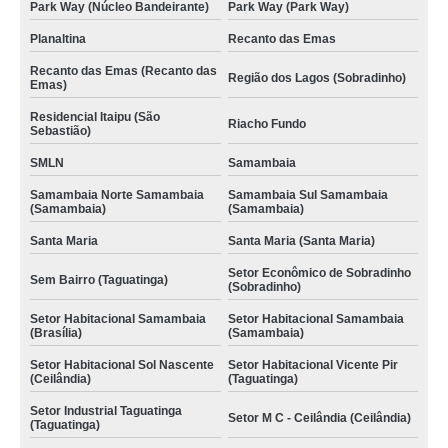
Park Way (Núcleo Bandeirante)
Park Way (Park Way)
Planaltina
Recanto das Emas
Recanto das Emas (Recanto das
Região dos Lagos (Sobradinho)
Emas)
Residencial Itaipu (São
Riacho Fundo
Sebastião)
SMLN
Samambaia
Samambaia Norte Samambaia
Samambaia Sul Samambaia
(Samambaia)
(Samambaia)
Santa Maria
Santa Maria (Santa Maria)
Setor Econômico de Sobradinho
Sem Bairro (Taguatinga)
(Sobradinho)
Setor Habitacional Samambaia
Setor Habitacional Samambaia
(Brasília)
(Samambaia)
Setor Habitacional Sol Nascente
Setor Habitacional Vicente Pir
(Ceilândia)
(Taguatinga)
Setor Industrial Taguatinga
Setor M C - Ceilândia (Ceilândia)
(Taguatinga)