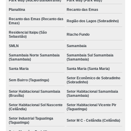
Park Way (Núcleo Bandeirante)
Park Way (Park Way)
Planaltina
Recanto das Emas
Recanto das Emas (Recanto das
Região dos Lagos (Sobradinho)
Emas)
Residencial Itaipu (São
Riacho Fundo
Sebastião)
SMLN
Samambaia
Samambaia Norte Samambaia
Samambaia Sul Samambaia
(Samambaia)
(Samambaia)
Santa Maria
Santa Maria (Santa Maria)
Setor Econômico de Sobradinho
Sem Bairro (Taguatinga)
(Sobradinho)
Setor Habitacional Samambaia
Setor Habitacional Samambaia
(Brasília)
(Samambaia)
Setor Habitacional Sol Nascente
Setor Habitacional Vicente Pir
(Ceilândia)
(Taguatinga)
Setor Industrial Taguatinga
Setor M C - Ceilândia (Ceilândia)
(Taguatinga)