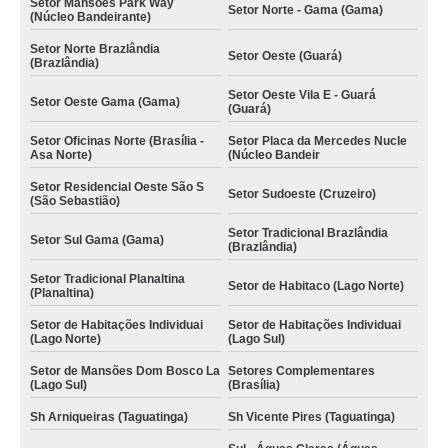
Setor Mansões Park Way
Setor Norte - Gama (Gama)
(Núcleo Bandeirante)
Setor Norte Brazlândia
Setor Oeste (Guará)
(Brazlândia)
Setor Oeste Vila E - Guará
Setor Oeste Gama (Gama)
(Guará)
Setor Oficinas Norte (Brasília -
Setor Placa da Mercedes Nucle
Asa Norte)
(Núcleo Bandeir
Setor Residencial Oeste São S
Setor Sudoeste (Cruzeiro)
(São Sebastião)
Setor Tradicional Brazlândia
Setor Sul Gama (Gama)
(Brazlândia)
Setor Tradicional Planaltina
Setor de Habitaco (Lago Norte)
(Planaltina)
Setor de Habitações Individuai
Setor de Habitações Individuai
(Lago Norte)
(Lago Sul)
Setor de Mansões Dom Bosco La
Setores Complementares
(Lago Sul)
(Brasília)
Sh Arniqueiras (Taguatinga)
Sh Vicente Pires (Taguatinga)