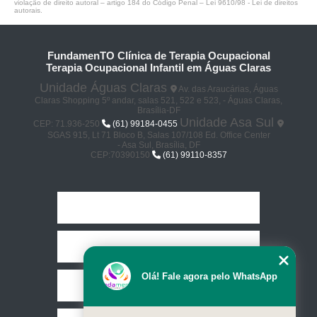
violação de direito autoral – artigo 184 do Código Penal –
Lei 9610/98 - Lei de direitos
autorais
.
FundamenTO Clínica de Terapia Ocupacional
Terapia Ocupacional Infantil em Águas Claras
Unidade Águas Claras
Av. das Araucárias, Águas
Claras Shopping 5º andar, salas 521, 522 e 523, - Águas Claras,
Brasília-DF
Unidade Asa Sul
CEP: 71.936-250
(61) 99184-0455
SGAS 915, Lt 71 Bloco B, Salas 107/108 Ed. Office Center
- Asa Sul, Brasília, DF
CEP:70390150
(61) 99110-8357
Home
Empresa
Olá! Fale agora pelo WhatsApp
Missão