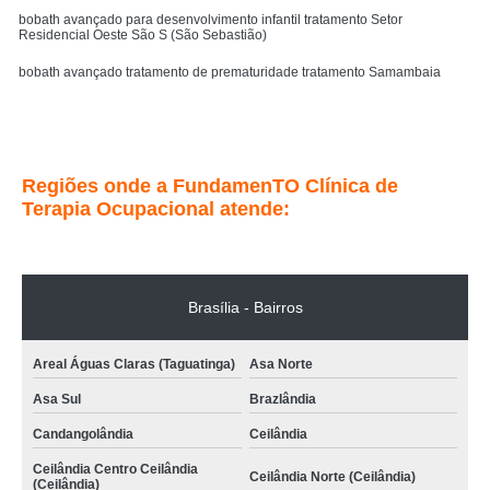
bobath avançado para desenvolvimento infantil tratamento Setor
Residencial Oeste São S (São Sebastião)
bobath avançado tratamento de prematuridade tratamento Samambaia
bobath avançado no desenvolvimento infantil tratamento Setor M C -
Ceilândia (Ceilândia)
Entre em contato
Regiões onde a FundamenTO Clínica de
Terapia Ocupacional atende:
Brasília - Bairros
Areal Águas Claras (Taguatinga)
Asa Norte
Asa Sul
Brazlândia
Candangolândia
Ceilândia
Ceilândia Centro Ceilândia
Ceilândia Norte (Ceilândia)
(Ceilândia)